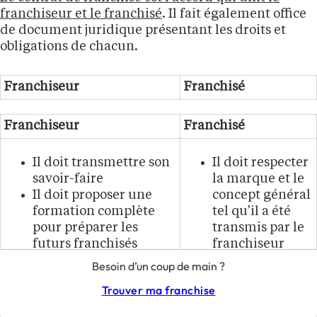
franchiseur et le franchisé
. Il fait également office
de document juridique présentant les droits et
obligations de chacun.
Franchiseur
Franchisé
Franchiseur
Franchisé
Il doit transmettre son
Il doit respecter
savoir-faire
la marque et le
Il doit proposer une
concept général
formation complète
tel qu’il a été
pour préparer les
transmis par le
futurs franchisés
franchiseur
Il doit fournir un
Il doit verser les
Besoin d’un coup de main ?
accompagnement et
droits d’entrée
Trouver ma franchise
une assistance
et les
continue (conseils,
redevances