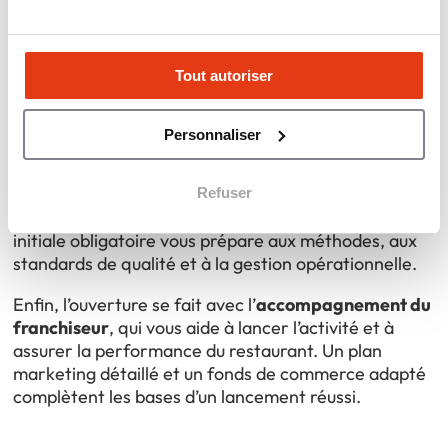
La première étape est de
choisir une enseigne
adaptée à votre budget, votre expérience et votre
Tout autoriser
zone d’implantation. Après un premier contact avec
le franchiseur, vous recevez le DIP, qui présente
l’état du réseau et vos obligations.
Personnaliser
Vous devez ensuite
valider le financement
, trouver
un emplacement conforme aux critères de l’enseigne
Refuser
et signer le contrat de franchise. Une formation
initiale obligatoire vous prépare aux méthodes, aux
standards de qualité et à la gestion opérationnelle.
Enfin, l’ouverture se fait avec l’
accompagnement du
franchiseur
, qui vous aide à lancer l’activité et à
assurer la performance du restaurant. Un plan
marketing détaillé et un fonds de commerce adapté
complètent les bases d’un lancement réussi.