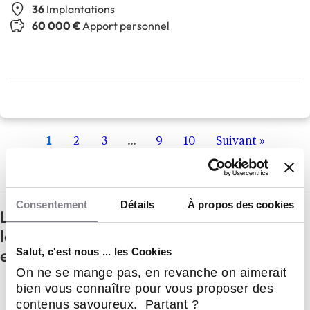
36
Implantations
60 000 €
Apport personnel
1
2
3
...
9
10
Suivant »
Consentement
Détails
À propos des cookies
Les questions à se poser avant de se
lancer dans le secteur de la restauration
en franchise
Salut, c'est nous ... les Cookies
On ne se mange pas, en revanche on aimerait
Comment ouvrir une chaîne de
bien vous connaître pour vous proposer des
restauration en franchise ?
contenus savoureux. Partant ?