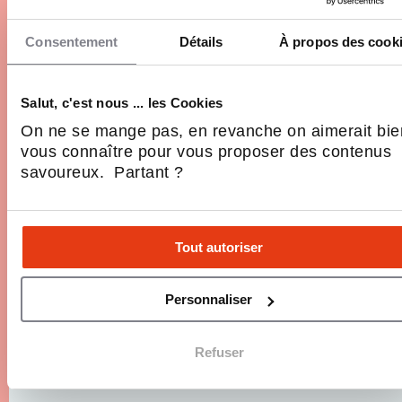
Ouvrir un centre d'épilation laser en France en
Consentement
Détails
À propos des cook
2026 n'a jamais été aussi accessible. Depuis le
décret n° 2024-470 du 24 mai 2024, cette activité
n'est plus réservée aux seuls médecins :
Salut, c'est nous ... les Cookies
esthéticiens qualifiés et infirmiers formés peuvent
10 Min.
Entreprendre, Réseaux, Secteurs, Se
On ne se mange pas, en revanche on aimerait bie
désormais se…
lancer
vous connaître pour vous proposer des contenus
savoureux. Partant ?
Tout autoriser
Personnaliser
Refuser