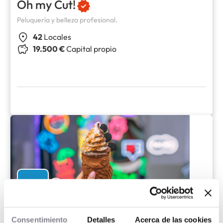
Oh my Cut!
Peluquería y belleza profesional.
42
Locales
19.500 €
Capital propio
la pecera
Consentimiento
Detalles
Acerca de las cookies