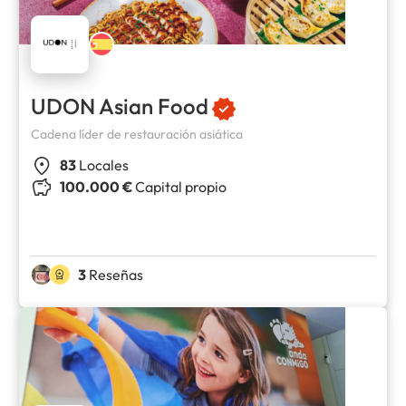
UDON Asian Food
Cadena líder de restauración asiática
83
Locales
100.000 €
Capital propio
3
Reseñas