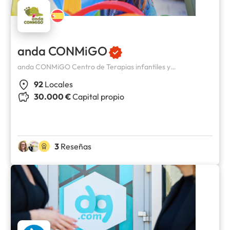
anda CONMiGO
anda CONMiGO Centro de Terapias infantiles y
adolescentes
92
Locales
30.000 €
Capital propio
3
Reseñas