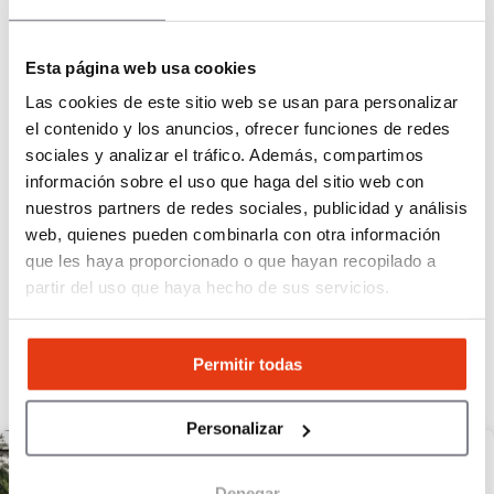
Taiyakería, helado y café especialidad
7
Locales
Esta página web usa cookies
50.000 €
Capital propio
Las cookies de este sitio web se usan para personalizar
el contenido y los anuncios, ofrecer funciones de redes
sociales y analizar el tráfico. Además, compartimos
información sobre el uso que haga del sitio web con
nuestros partners de redes sociales, publicidad y análisis
web, quienes pueden combinarla con otra información
1
2
3
...
26
27
Siguiente »
que les haya proporcionado o que hayan recopilado a
partir del uso que haya hecho de sus servicios.
Descubre nuestra
selección
Permitir todas
FUERTE POTENCIAL
Personalizar
Denegar