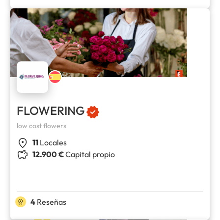
FLOWERING
low cost flowers
11
Locales
12.900 €
Capital propio
4
Reseñas