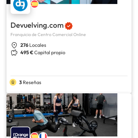
Devuelving.com
Franquicia de Centro Comercial Online
276
Locales
495 €
Capital propio
3
Reseñas