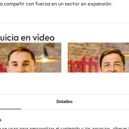
ra competir con fuerza en un sector en expansión.
uicia en vídeo
Detalles
s
b se usan para personalizar el contenido y los anuncios, ofrecer