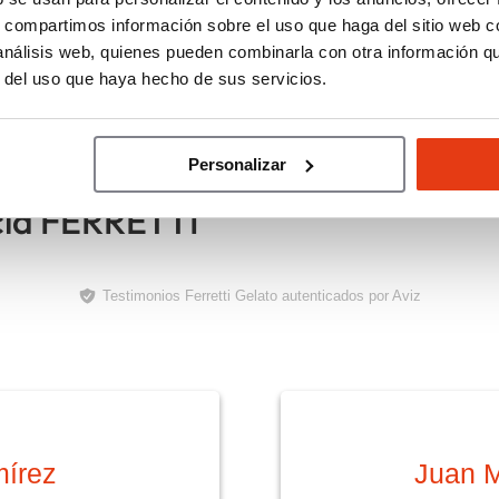
ras del franquiciado
Palabras del franquiciado
s, compartimos información sobre el uso que haga del sitio web 
 análisis web, quienes pueden combinarla con otra información q
s Queral,
Jaime Beltrán,
r del uso que haya hecho de sus servicios.
uiciado
Franquiciado
Personalizar
cia FERRETTI