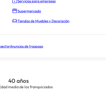
Servicios para empresas
el canon de entrada (
15.000 €
)
Supermercado
Tiendas de Muebles y Decoración
450.000 €
 sector
Anuncios de traspaso
40 años
Edad media de los franquiciados