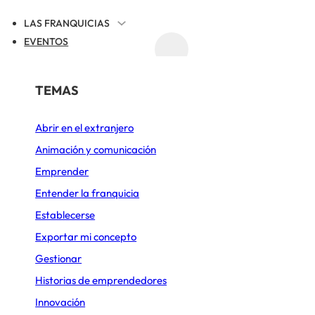
LAS FRANQUICIAS
EVENTOS
ACTUALIDAD
REGISTRAR TU FRANQUICIA
POR SECTOR
TEMAS
RACIÓN
FERRETTI
Abrir en el extranjero
Alimentación
Animación y comunicación
Belleza y Bienestar
Emprender
Cafeterías
Entender la franquicia
Establecerse
Comida rápida
Exportar mi concepto
Construcción y Reformas
Gestionar
Deportes y Ocio
Historias de emprendedores
Innovación
Diseño de cocinas