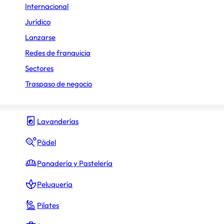
Internacional
Gimnasio y fitness
Jurídico
Lanzarse
Hamburguesas
Redes de franquicia
Heladerías
Sectores
Hostelería y Restauración
Traspaso de negocio
Inmobiliario
Lavanderías
Pádel
80.000 €
ara obtener los préstamos necesarios.
Panadería y Pastelería
Peluquería
Pilates
150.000 €