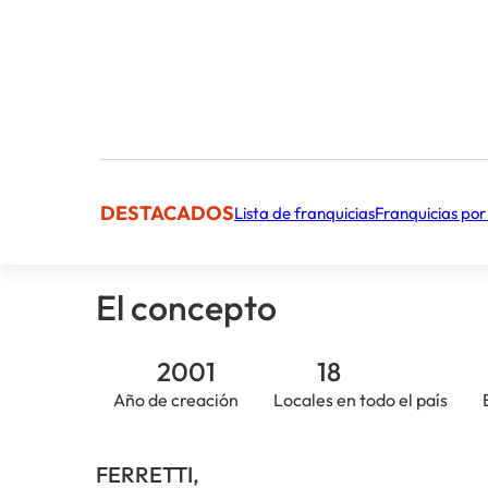
Importe total para lanzar el proyecto, incluido 
Facturación Anual Media
Cifra aproximada
DESTACADOS
Lista de franquicias
Franquicias por
El concepto
2001
18
Año de creación
Locales en todo el país
FERRETTI,