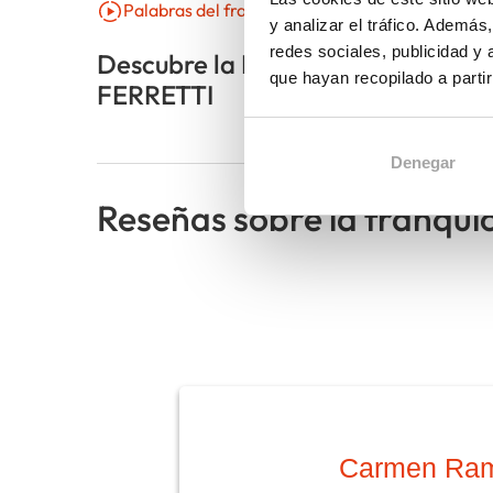
Palabras del franquiciador
Palab
y analizar el tráfico. Ademá
redes sociales, publicidad y
Descubre la Franquicia
André
que hayan recopilado a parti
FERRETTI
Franq
Denegar
Reseñas sobre la franqui