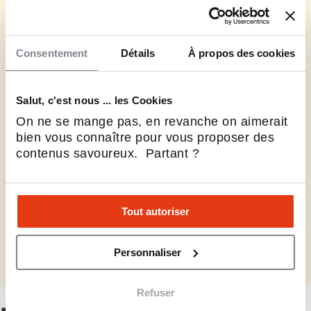
Consentement
Détails
À propos des cookies
¿Qué es la franquicia?
Salut, c'est nous ... les Cookies
On ne se mange pas, en revanche on aimerait
La franquicia es lo mejor de dos mundos: la
bien vous connaître pour vous proposer des
independencia del emprendedor y la fuerza de
contenus savoureux. Partant ?
una red. Un concepto probado, un
acompañamiento a medida y una experiencia
compartida para lanzarte más rápido y con más
Tout autoriser
tranquilidad.
Personnaliser
Pedir una cita con un experto
Refuser