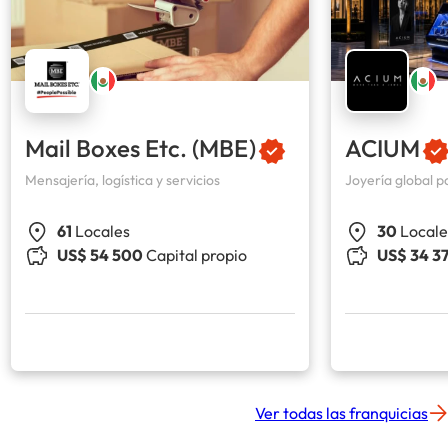
Mail Boxes Etc. (MBE)
ACIUM
Mensajería, logística y servicios
Joyería global 
61
Locales
30
Locale
US$ 54 500
Capital propio
US$ 34 3
Ver todas las franquicias