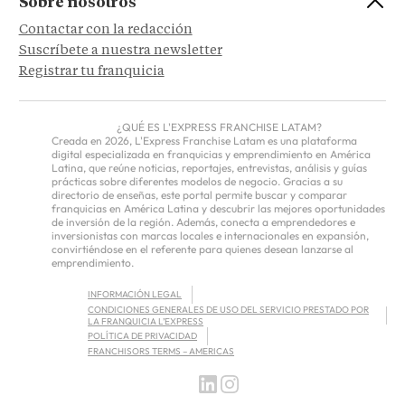
Sobre nosotros
Contactar con la redacción
Suscríbete a nuestra newsletter
Registrar tu franquicia
¿QUÉ ES L'EXPRESS FRANCHISE LATAM?
Creada en 2026, L'Express Franchise Latam es una plataforma
digital especializada en franquicias y emprendimiento en América
Latina, que reúne noticias, reportajes, entrevistas, análisis y guías
prácticas sobre diferentes modelos de negocio. Gracias a su
directorio de enseñas, este portal permite buscar y comparar
franquicias en América Latina y descubrir las mejores oportunidades
de inversión de la región. Además, conecta a emprendedores e
inversionistas con marcas locales e internacionales en expansión,
convirtiéndose en el referente para quienes desean lanzarse al
emprendimiento.
INFORMACIÓN LEGAL
CONDICIONES GENERALES DE USO DEL SERVICIO PRESTADO POR
LA FRANQUICIA L’EXPRESS
POLÍTICA DE PRIVACIDAD
FRANCHISORS TERMS – AMERICAS