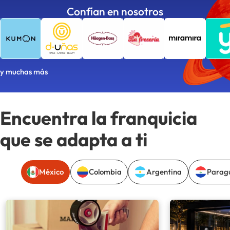
Confían en nosotros
y muchas más
Encuentra la franquicia
que se adapta a ti
México
Colombia
Argentina
Parag