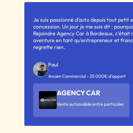
Je suis passionné d'auto depuis tout petit e
concession. Un jour je me suis dit : pourqu
Rejoindre Agency Car à Bordeaux, c'était
aventure en tant qu'entrepreneur et fran
regrette rien.
Paul
Ancien Commercial - 25 000€ d’apport
AGENCY CAR
Vente automobile entre particulier