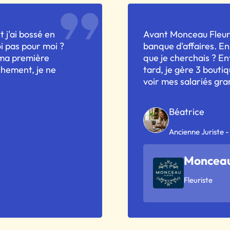
t j'ai bossé en
Avant Monceau Fleurs
oi pas pour moi ?
banque d'affaires. En
 ma première
que je cherchais ? En
chement, je ne
tard, je gère 3 boutiqu
voir mes salariés gra
Béatrice
Ancienne Juriste 
Monceau
Fleuriste