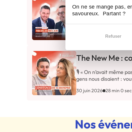
Franchiser sans
On ne se mange pas, en
savoureux. Partant ?
🎙️ « Le premier jour, on
Bécam, cofondateur de
14 juillet 2026
23 min 0 s
Refuser
The New Me : c
🎙️ « On n’avait même pa
gens nous disaient : v
30 juin 2026
28 min 0 sec
Nos événem