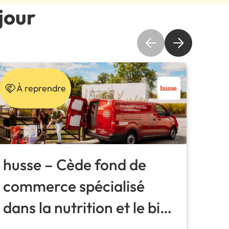
jour
À reprendre
À
husse – Cède fond de
eni
commerce spécialisé
Gér
dans la nutrition et le bien
Ser
être animal
sur