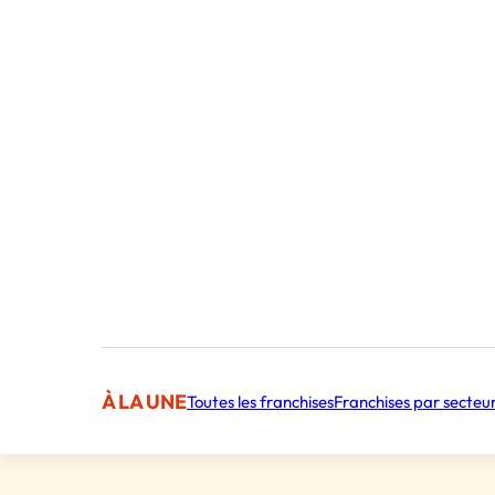
Bouchées Doubles
Partners
Réseau de développement de concepts premium de la
restauration, de l’hôtellerie et de l’art de vivre.
80 000 €
Apport personnel
À LA UNE
Toutes les franchises
Franchises par secteu
Ils