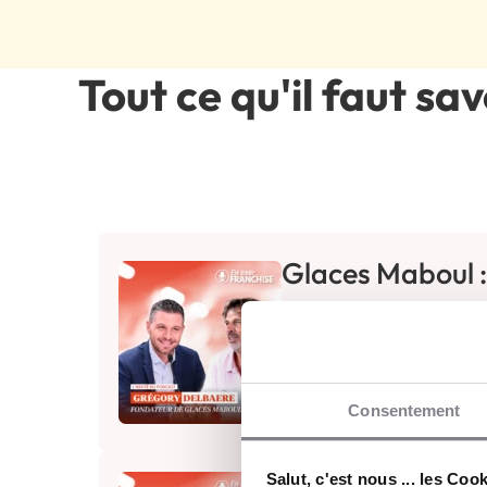
Tout ce qu'il faut sa
Glaces Maboul : 
🎙️ « La première journée
presque minuit et demi, 
de Glaces Maboul.
Consentement
28 juillet 2026
26 min 0 s
Salut, c'est nous ... les Coo