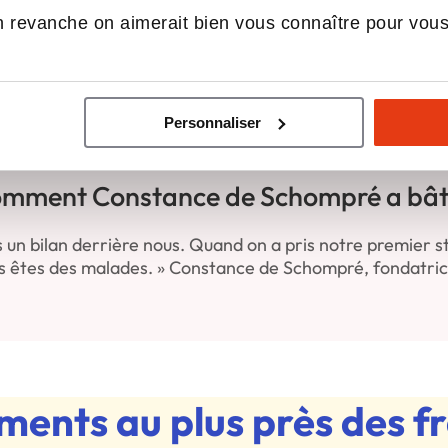
 renoncer au fait-maison : la stratég
 revanche on aimerait bien vous connaître pour vou
 visait 300 euros de chiffre d’affaires. On en a fait 500. C’
 Maison Bécam.
ec
Personnaliser
omment Constance de Schompré a bâti 
s un bilan derrière nous. Quand on a pris notre premier s
ous êtes des malades. » Constance de Schompré, fondatr
ents au plus près des f