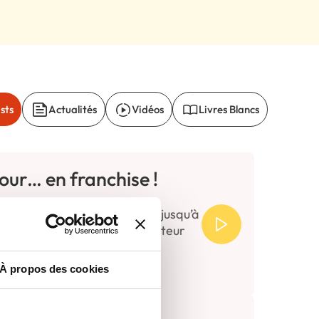
sts
Actualités
Vidéos
Livres Blancs
our… en franchise !
ai eu du monde toute la soirée jusqu’à
mi ! » Grégory Delbaere, fondateur
À propos des cookies