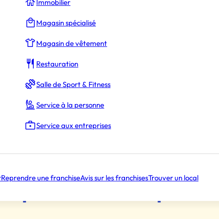
Immobilier
GOWOK
Magasin spécialisé
Street food asiatique premium
Magasin de vêtement
4
Implantations
Restauration
25 000 €
Apport personnel
Salle de Sport & Fitness
Service à la personne
Service aux entreprises
r
Reprendre une franchise
Avis sur les franchises
Trouver un local
 en parlent mieux que nou