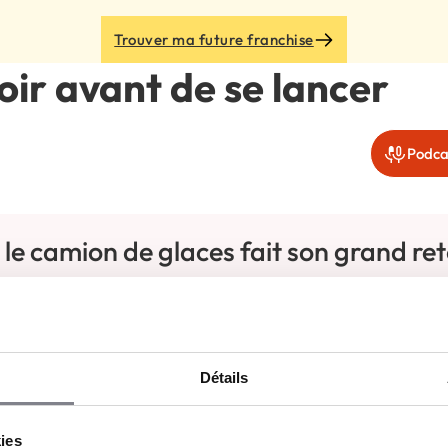
Trouver ma future franchise
voir avant de se lancer
Podca
le camion de glaces fait son grand ret
, c’était l’enfer. Et par contre, ça a été un vrai succès. J’
et je m’attendais pas à servir des glaces à minuit et de
Détails
ec
kies