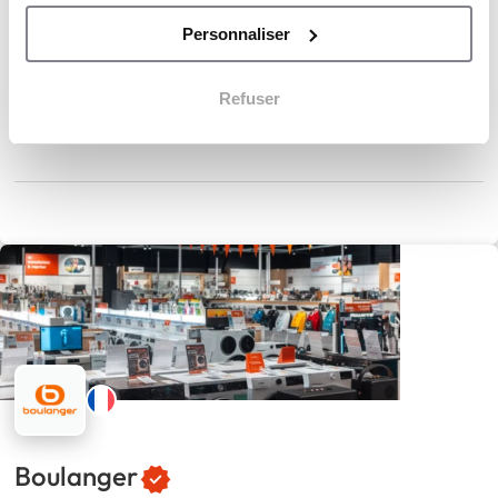
Aaménagement du domicile pour seniors
Personnaliser
80
Implantations
480 €
Apport personnel
Refuser
Boulanger