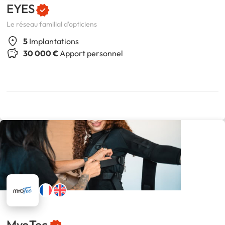
EYES
Le réseau familial d'opticiens
5
Implantations
30 000 €
Apport personnel
MyoTec