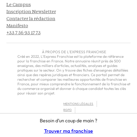
Le Campus
Inscription Newsletter
Contacter la rédaction
Manifesto
+33 7 56 93 17 73
À PROPOS DE L'EXPRESS FRANCHISE
Créé en 2022, L'Express Franchise est la plateforme de référence
pour la franchise en France. Notre annuaire réunit près de 500
enseignes, des milliers d'articles, actualités, analyses et guides
pratiques sur le secteur. On y trouve des fiches d'enseignes détaillées
ainsi que des repères juridiques et financiers. Ce portail permet de
rechercher et comparer les meilleures opportunités de franchise en
France, pour mieux comprendre le fonctionnement de la franchise et
du commerce organisé et donner à chaque candidat toutes les clés
pour réussir son projet.
MENTIONS LÉGALES
RGPD
CGU
Besoin d’un coup de main ?
CGV – EUROPE
Trouver ma franchise