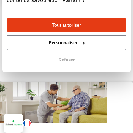
contenus savoureux. Partant ?
Gardenz
Gardenz CBD Shop
Tout autoriser
2
Implantations
40 000 €
Apport personnel
Personnaliser
Refuser