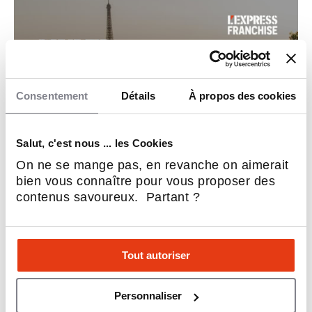
Consentement
Détails
À propos des cookies
Salut, c'est nous ... les Cookies
On ne se mange pas, en revanche on aimerait
bien vous connaître pour vous proposer des
contenus savoureux. Partant ?
ÉVÉNEMENT
[🍸 L'EXPRESS FRANCHISE] MULTI-
FRANCHISE SUMMIT
Tout autoriser
À l’instar de la cérémonie d’ouverture des
Personnaliser
JO de Paris 2024 sur la Seine, l’Express