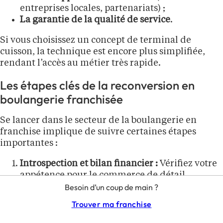
entreprises locales, partenariats) ;
La garantie de la qualité de service
.
Si vous choisissez un concept de terminal de
cuisson, la technique est encore plus simplifiée,
rendant l’accès au métier très rapide.
Les étapes clés de la reconversion en
boulangerie franchisée
Se lancer dans le secteur de la boulangerie en
franchise implique de suivre certaines étapes
importantes :
Introspection et bilan financier :
Vérifiez votre
appétence pour le commerce de détail
(horaires matinaux, travail le week-end…) et
Besoin d’un coup de main ?
votre capacité d’investissement. L’apport
Trouver ma franchise
personnel représente en général environ
30%
de l’investissement total
.