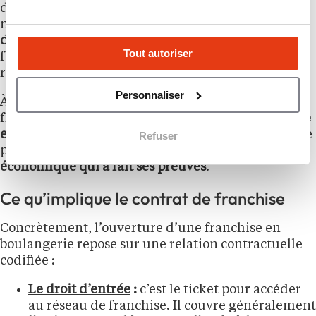
des recettes, aménagement du local et stratégie
marketing.
Cependant, cette liberté s’accompagne
d’un certain isolement
. L’artisan est seul face à ses
Tout autoriser
fournisseurs, sa banque, ses problèmes de
recrutement et sa communication.
Personnaliser
À l’inverse, opter pour une boulangerie en
franchise signifie
renoncer à une part d’autonomie
en échange d’un savoir-faire
. Le franchisé n’achète
Refuser
pas seulement une marque,
il achète un modèle
économique qui a fait ses preuves
.
Ce qu’implique le contrat de franchise
Concrètement, l’ouverture d’une franchise en
boulangerie repose sur une relation contractuelle
codifiée :
Le droit d’entrée
:
c’est le ticket pour accéder
au réseau de franchise. Il couvre généralement