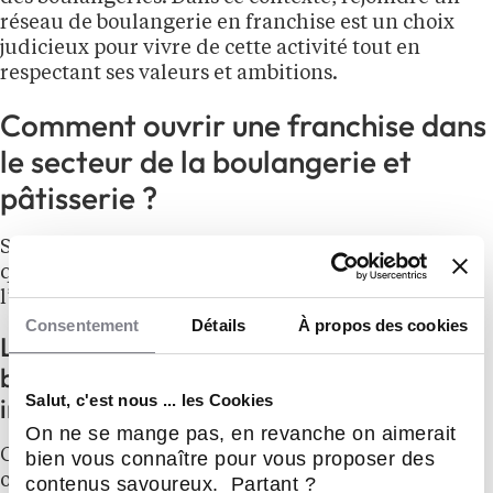
réseau de boulangerie en franchise est un choix
judicieux pour vivre de cette activité tout en
respectant ses valeurs et ambitions.
Comment ouvrir une franchise dans
le secteur de la boulangerie et
pâtisserie ?
Se lancer seul dans un secteur aussi concurrentiel
que la boulangerie comporte des risques, d’où
l’intérêt de la franchise.
Consentement
Détails
À propos des cookies
La différence entre ouvrir une
boulangerie en franchise et en
Salut, c'est nous ... les Cookies
indépendant
On ne se mange pas, en revanche on aimerait
Ouvrir une boulangerie en tant qu’indépendant
bien vous connaître pour vous proposer des
offre
une liberté totale
: choix des farines, création
contenus savoureux. Partant ?