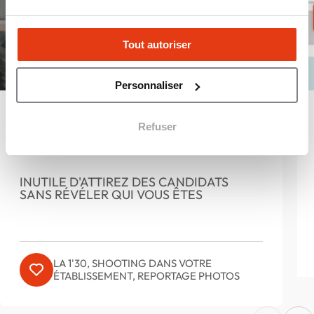
Tout autoriser
Personnaliser
Un tournage pour vous
Refuser
tendre le micro
INUTILE D'ATTIREZ DES CANDIDATS
SANS RÉVÉLER QUI VOUS ÊTES
LA 1'30, SHOOTING DANS VOTRE
ÉTABLISSEMENT, REPORTAGE PHOTOS