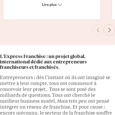
lancer le développement de mon
Lire plus
réseau. Je recommande vivement leurs
services à toute enseigne souhaitant se
développer efficacement.
L'Express Franchise : un projet global,
international dédié aux entrepreneurs
franchiseurs et franchisés.
Entrepreneurs : dès l’instant où ils ont imaginé se
mettre à leur compte, tous ont commencé à
concevoir leur projet. Tous se sont posé des
milliards de questions. Tous ont cherché le
meilleur business model. Mais très peu ont pensé
intégrer un réseau de franchise. Et pour cause :
encore méconnu, le secteur de la franchise souffre