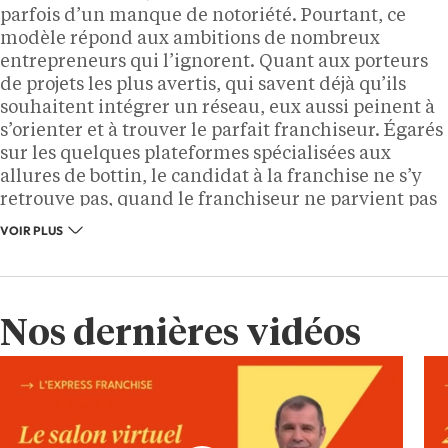
parfois d’un manque de notoriété. Pourtant, ce
modèle répond aux ambitions de nombreux
entrepreneurs qui l’ignorent. Quant aux porteurs
de projets les plus avertis, qui savent déjà qu’ils
souhaitent intégrer un réseau, eux aussi peinent à
s’orienter et à trouver le parfait franchiseur. Égarés
sur les quelques plateformes spécialisées aux
allures de bottin, le candidat à la franchise ne s’y
retrouve pas, quand le franchiseur ne parvient pas
à se démarquer.
VOIR PLUS
Face à cette réalité, les fondateurs de L’Express
Franchise souhaitent participer à la réussite d’un
secteur extrêmement riche en opportunités et se
Nos dernières vidéos
sont mis en quête de superbes enseignes prêtes à
mener avec eux une petite révolution de
l’expérience de la franchise. Leur ambition : mettre
l’aspect unique de chaque franchiseur sous le feu
des projecteurs et offrir à chaque entrepreneur la
possibilité de découvrir ce pan méconnu de leur