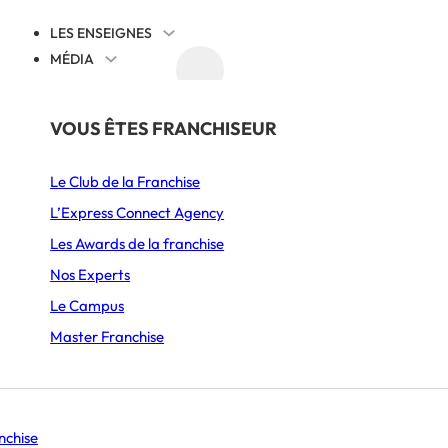
LES ENSEIGNES
MÉDIA
AGENDA
DÉCOUVRIR
PAR SECTEUR
THÉMATIQUES
VOUS ÊTES FRANCHISEUR
NARION
Juridique
Le Club de la Franchise
Alimentation
Cession reprise
L’Express Connect Agency
Ameublement & Décoration
International
Les Awards de la franchise
Automobile, Moto & Cycle
Comprendre la franchise
Nos Experts
S’implanter
Le Campus
Beauté & Bien-être
Animation et communication
Master Franchise
Boulangerie & Pâtisserie
Management
Burgers
Histoire d’entrepreneurs
Se lancer
nchise
Coffee shop & Salon de thé