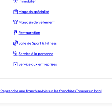
Immobilier
s droits d’entrée (
0 €
)
Magasin spécialisé
Magasin de vêtement
Restauration
620 000 €
Salle de Sport & Fitness
Service à la personne
Service aux entreprises
47 ans
r
Reprendre une franchise
Avis sur les franchises
Trouver un local
toire
Âge moyen des commerçants