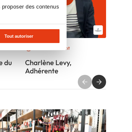
s proposer des contenus
Tout autoriser
Parole d'adhérent
Parol
e du
Charlène Levy,
David
Adhérente
Adhér