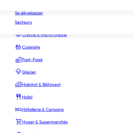
Réseaux
Commerce Associé
Se développer
Secteurs
Constructeur Piscines & Spas
Crèche & Micro-crèche
Cuisiniste
Fast-Food
Glacier
Habitat & Bâtiment
80 000 €
ssaires
Halal
Hôtellerie & Camping
Hyper & Supermarchés
200 000 €