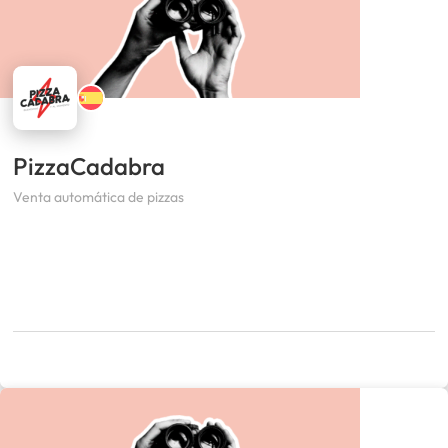
PizzaCadabra
Venta automática de pizzas