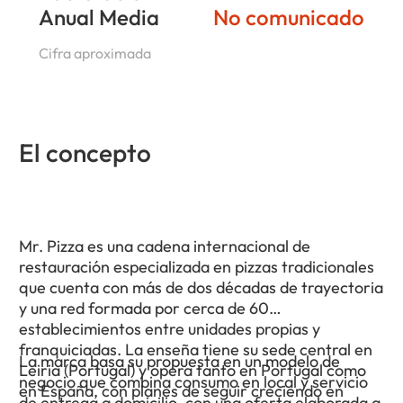
Anual Media
No comunicado
Cifra aproximada
El concepto
Mr. Pizza es una cadena internacional de
restauración especializada en pizzas tradicionales
que cuenta con más de dos décadas de trayectoria
y una red formada por cerca de 60
establecimientos entre unidades propias y
franquiciadas. La enseña tiene su sede central en
La marca basa su propuesta en un modelo de
Leiria (Portugal) y opera tanto en Portugal como
negocio que combina consumo en local y servicio
en España, con planes de seguir creciendo en
de entrega a domicilio, con una oferta elaborada a