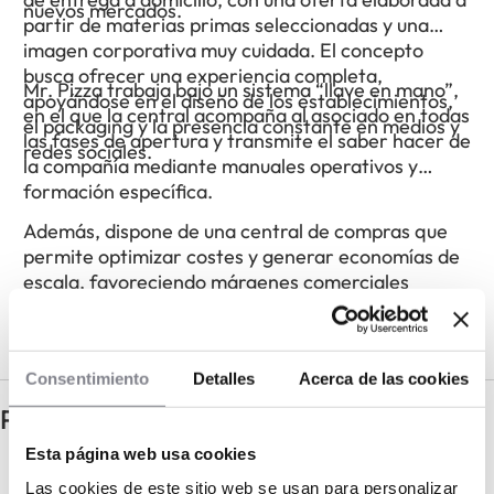
nuevos mercados.
partir de materias primas seleccionadas y una
imagen corporativa muy cuidada. El concepto
busca ofrecer una experiencia completa,
Mr. Pizza trabaja bajo un sistema “llave en mano”,
apoyándose en el diseño de los establecimientos,
en el que la central acompaña al asociado en todas
el packaging y la presencia constante en medios y
las fases de apertura y transmite el saber hacer de
redes sociales.
la compañía mediante manuales operativos y
formación específica.
Además, dispone de una central de compras que
permite optimizar costes y generar economías de
escala, favoreciendo márgenes comerciales
superiores a la media del sector.
Consentimiento
Detalles
Acerca de las cookies
Preguntas frecuentes
Esta página web usa cookies
¿Qué tipo de apoyo ofrece la central?
Las cookies de este sitio web se usan para personalizar