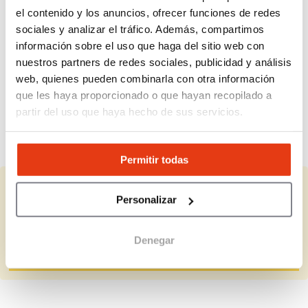
el contenido y los anuncios, ofrecer funciones de redes
sociales y analizar el tráfico. Además, compartimos
¿Existe exclusividad territorial?
información sobre el uso que haga del sitio web con
nuestros partners de redes sociales, publicidad y análisis
¿Cómo funciona el suministro de
web, quienes pueden combinarla con otra información
productos?
que les haya proporcionado o que hayan recopilado a
partir del uso que haya hecho de sus servicios.
¿Cuánto tarda en recuperarse la
inversión?
Permitir todas
¿Representas a Mr. Pizza?
Personalizar
Completa la información que falta y actualiza los datos.
Denegar
Completar