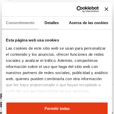
¿Qué costes operativos hay que tener en
cuenta?
Consentimiento
Detalles
Acerca de las cookies
¿Cuánto tiempo se tarda en recuperar la
inversión?
Esta página web usa cookies
¿Cuál es la mejor ubicación para una
Las cookies de este sitio web se usan para personalizar
hamburguesería en franquicia?
el contenido y los anuncios, ofrecer funciones de redes
sociales y analizar el tráfico. Además, compartimos
¿Es necesario tener experiencia en el
información sobre el uso que haga del sitio web con
sector?
nuestros partners de redes sociales, publicidad y análisis
web, quienes pueden combinarla con otra información
que les haya proporcionado o que hayan recopilado a
partir del uso que haya hecho de sus servicios.
Franquicias de hamburguesas en
España en 2026: tendencias,
Permitir todas
modelos de negocio y opciones más