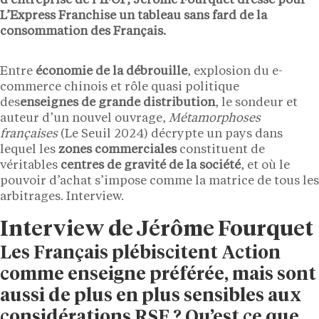
d’entreprise de l’IFOP, Jérôme Fourquet dresse pour
L’Express Franchise un tableau sans fard de la
consommation des Français.
Entre
économie de la débrouille
, explosion du e-
commerce chinois et rôle quasi politique
des
enseignes de grande distribution
, le sondeur et
auteur d’un nouvel ouvrage,
Métamorphoses
françaises
(Le Seuil 2024) décrypte un pays dans
lequel les
zones commerciales
constituent de
véritables
centres de gravité de la société
, et où le
pouvoir d’achat s’impose comme la matrice de tous les
arbitrages. Interview.
Interview de Jérôme Fourquet
Les Français plébiscitent Action
comme enseigne préférée, mais sont
aussi de plus en plus sensibles aux
considérations RSE ? Qu’est ce que