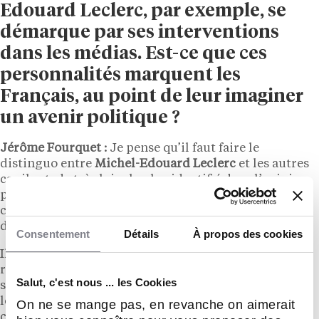
Edouard Leclerc, par exemple, se
démarque par ses interventions
dans les médias. Est-ce que ces
personnalités marquent les
Français, au point de leur imaginer
un avenir politique ?
Jérôme Fourquet :
Je pense qu’il faut faire le
distinguo entre
Michel-Edouard Leclerc
et les autres
car il est, de très loin, le plus identifié dans l’opinion
publique. Au-delà de son talent de communicant
certain, il dispose de deux qualités qui font souvent
défaut aux politiques.
Consentement
Détails
À propos des cookies
Il dispose d’une part d’une connaissance fine de la
réalité contemporaine de la société puisqu’il est, via
Salut, c'est nous ... les Cookies
son
réseau de magasins
, en contact permanent avec
les Français qui sont aussi ses clients et
On ne se mange pas, en revanche on aimerait
consommateurs. Il constate leurs modes de