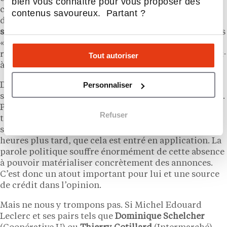
bien vous connaître pour vous proposer des
consommation, leurs arbitrages, les tendances qui se
contenus savoureux. Partant ?
dessinent, ce qui lui permet de
prendre le pouls de la
société française
au quotidien. Il revendique d’ailleurs
« d’être en permanence sur le carrelage », (en
référence au revêtement du sol de ses magasins), c’est-
Tout autoriser
à-dire au contact direct avec les consommateurs.
Personnaliser
D’autre part, la fonction performative du langage est
son point fort, c’est-à-dire de pouvoir faire ce qu’il dit.
Par exemple, lorsqu’il annonce que dans deux jours,
Refuser
tous ses magasins vont appliquer une baisse de prix
sur tel produit, tout un chacun peut constater, 48
heures plus tard, que cela est entré en application. La
parole politique souffre énormément de cette absence
à pouvoir matérialiser concrètement des annonces.
C’est donc un atout important pour lui et une source
de crédit dans l’opinion.
Mais ne nous y trompons pas. Si Michel Edouard
Leclerc et ses pairs tels que
Dominique Schelcher