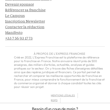
Devenir sponsor
Référencer sa franchise
Le Campus
Inscription Newsletter
Contacter la rédaction
Manifesto
+33 7 56 93 17 73
À PROPOS DE L'EXPRESS FRANCHISE
Créé en 2022, L'Express Franchise est la plateforme de référence
pour la franchise en France. Notre annuaire réunit près de 500
enseignes, des milliers d'articles, actualités, analyses et guides
pratiques sur le secteur. On y trouve des fiches d'enseignes détaillées
ainsi que des repères juridiques et financiers. Ce portail permet de
rechercher et comparer les meilleures opportunités de franchise en
France, pour mieux comprendre le fonctionnement de la franchise et
du commerce organisé et donner à chaque candidat toutes les clés
pour réussir son projet.
MENTIONS LÉGALES
RGPD
CGU
Besoin d’un coup de main ?
CGV – EUROPE