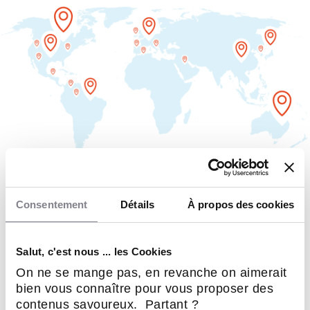
MAPPING DES OPPORTUNITÉS
Consentement
Détails
À propos des cookies
Vous avez une contrainte
Salut, c'est nous ... les Cookies
géographique pour
On ne se mange pas, en revanche on aimerait
entreprendre ?
bien vous connaître pour vous proposer des
contenus savoureux. Partant ?