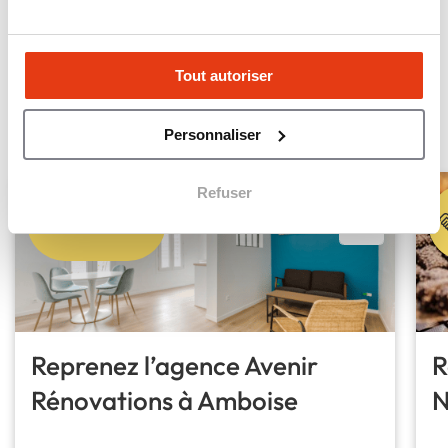
voir la carte des implantations
ANNONCES URGENTES
Tout autoriser
Les annonces les plus
urgentes
Personnaliser
Refuser
À reprendre
Reprenez l’agence Avenir
R
Rénovations à Amboise
N