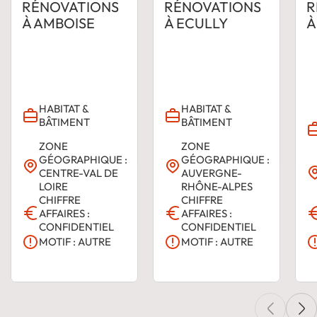
RÉNOVATIONS
RÉNOVATIONS
R
À AMBOISE
À ECULLY
À
HABITAT &
HABITAT &
BÂTIMENT
BÂTIMENT
ZONE
ZONE
GÉOGRAPHIQUE :
GÉOGRAPHIQUE :
CENTRE-VAL DE
AUVERGNE-
LOIRE
RHÔNE-ALPES
CHIFFRE
CHIFFRE
AFFAIRES :
AFFAIRES :
CONFIDENTIEL
CONFIDENTIEL
MOTIF : AUTRE
MOTIF : AUTRE