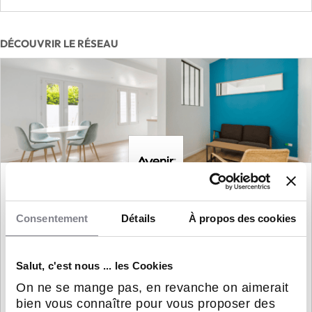
DÉCOUVRIR LE RÉSEAU
Avenir Rénovations
Consentement
Détails
À propos des cookies
Pionnier dans le domaine de la rénovation tous
corps d’état, Avenir Rénovations accompagne
Salut, c'est nous ... les Cookies
ses clients dans la réalisation de leurs projets de
On ne se mange pas, en revanche on aimerait
transformation.
bien vous connaître pour vous proposer des