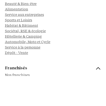
Beauté & Bien-être
Alimentation
Service aux entreprises
Sports et Loisirs
Habitat & Bâtiment
Sociétal, RSE & écologie
Hôtellerie & Camping
Automobile, Moto et Cycle
Service à la personne
Dépôt - Vente
Franchisés
Nos franchises
Reprendre une franchise
Avis et témoignages franchisés
Franchiseurs
Se connecter à l'Express Franchise Pro
Nos événements