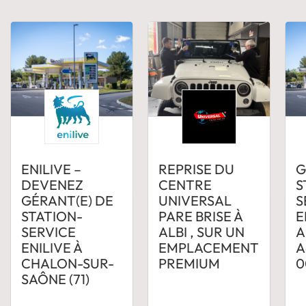
ENILIVE –
REPRISE DU
G
DEVENEZ
CENTRE
S
GÉRANT(E) DE
UNIVERSAL
S
STATION-
PARE BRISE À
E
SERVICE
ALBI , SUR UN
A
ENILIVE À
EMPLACEMENT
A
CHALON-SUR-
PREMIUM
0
SAÔNE (71)