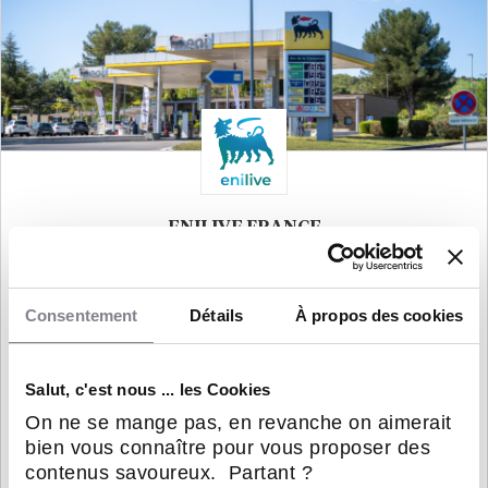
ENILIVE FRANCE
Rejoignez Enilive et développez votre activité
dans le secteur de l’énergie
Consentement
Détails
À propos des cookies
180
Salut, c'est nous ... les Cookies
1968
On ne se mange pas, en revanche on aimerait
bien vous connaître pour vous proposer des
IMPLANTATIONS SUR LE
contenus savoureux. Partant ?
ANNÉE DE CRÉATION
TERRITOIRE