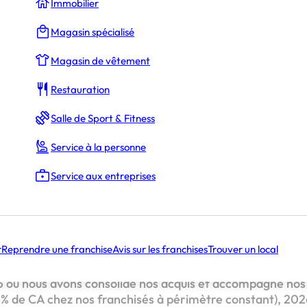
Immobilier
Magasin spécialisé
Magasin de vêtement
Fabrice Rimblot
Restauration
Salle de Sport & Fitness
reen sur mesure et La Petite Pause
Service à la personne
restaurants La Petite Pause repris :
Service aux entreprises
proposée par Green sur mesure.
chapeaux de roues… et sur des projets incroyables pour
r
Reprendre une franchise
Avis sur les franchises
Trouver un local
!
 où nous avons consolidé nos acquis et accompagné nos 
,2% de CA chez nos franchisés à périmètre constant), 2