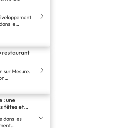
développement
dans le
ré le 18 mai,
e importante
euxième
implantation
 restaurant
n sur Mesure.
on
rochains mois
 entrepreneur
nchisé du
 : une
ès de…
s fêtes et
te dans les
oment