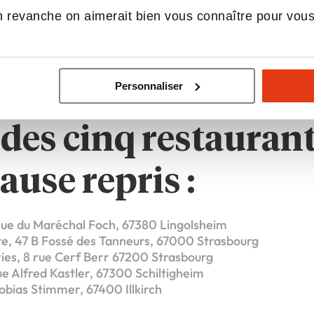
a restauration “healthy” a atteint son apogée. Je crois, mo
 revanche on aimerait bien vous connaître pour vou
rer et de changer de dimension. Green sur mesure grandit
du coffee shop, du Comptoir Express, et surtout de la ré
 dans la restauration, de nouvelles montagnes à gravir 
Personnaliser
nte pour nous, et de la création de valeur pour nos fran
e des cinq restauran
ause repris :
rue du Maréchal Foch, 67380 Lingolsheim
e, 47 B Fossé des Tanneurs, 67000 Strasbourg
ies, 8 rue Cerf Berr 67200 Strasbourg
ue Alfred Kastler, 67300 Schiltigheim
 Tobias Stimmer, 67400 Illkirch