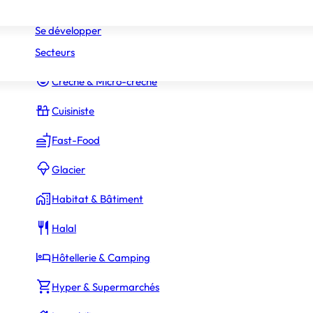
Réseaux
Commerce Associé
Se développer
Secteurs
Constructeur Piscines & Spas
Crèche & Micro-crèche
Cuisiniste
Fast-Food
Glacier
Habitat & Bâtiment
Halal
Hôtellerie & Camping
Hyper & Supermarchés