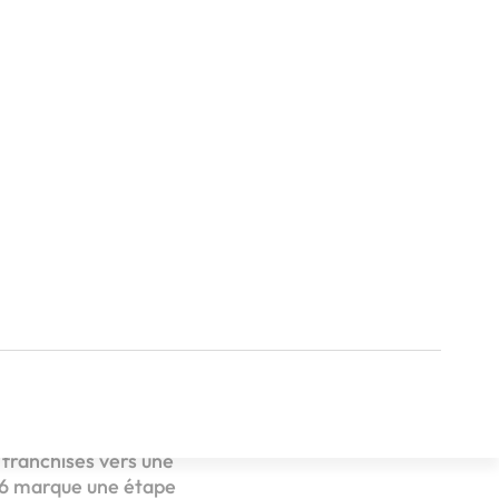
 Green sur mesure et
franchisés vers une
026 marque une étape