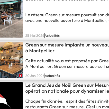
Montpellier
Le réseau Green sur mesure poursuit son 
avec une nouvelle ouverture à Montpellier, 
quartier dynamique d’Euromédecine. Inaugu
ce nouveau resto healthy marque une étap
25 Mai 2026
Actualités
pour le franchisé local, qui ouvre ici son d
établissement dans la ville. Cette nouvelle 
Green sur mesure implante un nouveau
illustre parfaitement la…
à Montpellier
Cette actualité vous est proposée par Gree
À Montpellier, Green sur mesure poursuit s
développement avec l’ouverture dans les p
20 Jan 2026
Actualités
d’un nouveau point de vente, porté par un
déjà bien connu de la famille Green : le fra
Le Grand Jeu de Noël Green sur Mesure
Green Montpellier Millénaire. Fort du succ
opération nationale pour dynamiser le
remercier nos clients
Chaque fin d’année, l’esprit des fêtes s’invi
restaurants Green sur mesure. C’est un m