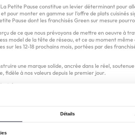
 La Petite Pause constitue un levier déterminant pour al
, et pour monter en gamme sur l’offre de plats cuisinés si
etite Pause dont les franchisés Green sur mesure pourron
perçu de ce que nous prévoyons de mettre en oeuvre à trav
ness model de la tête de réseau, et ce au moment même
es sur les 12-18 prochains mois, portées par des franchis
struire une marque solide, ancrée dans le réel, soutenue
 fidèle à nos valeurs depuis le premier jour.
’est donc :
urants exploités en propre à Strasbourg
ale au service de nos franchisés
tégique en Alsace
Détails
chisés toujours plus ambitieux qui s’apprêtent à nous re
ie par une vision commune
kies