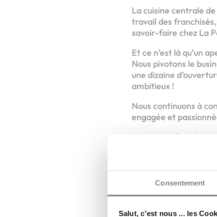
La cuisine centrale de
travail des franchisés
savoir-faire chez La P
Et ce n’est là qu’un a
Nous pivotons le busi
une dizaine d’ouvertur
ambitieux !
Nous continuons à con
engagée et passionnée,
L’annonce de ce jour c
5 nouveaux resta
Une cuisine centr
Un maillage stra
Consentement
De nombreux fran
Et une équipe un
Salut, c'est nous ... les Coo