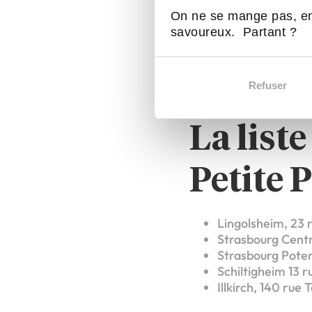
Certains pensent que l
On ne se mange pas, en
en train de se structu
savoureux. Partant ?
structure.
Du foodcourt healthy, 
tous ! Un nouveau cap
Refuser
une aventure passionna
La list
Petite P
Lingolsheim, 23 
Strasbourg Centr
Strasbourg Poter
Schiltigheim 13 r
Illkirch, 140 rue