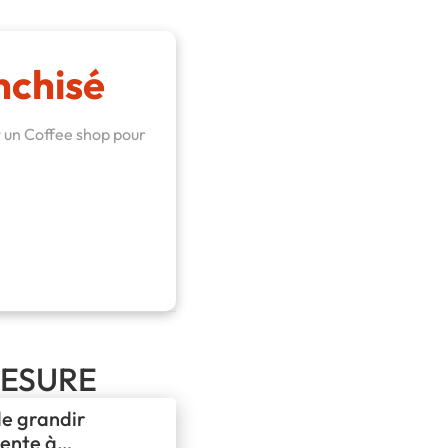
nchisé
 un Coffee shop pour
 MESURE
de grandir
vente à