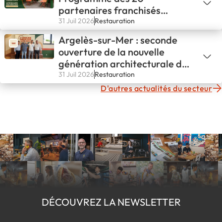
partenaires franchisés
fondateurs
31 Juil 2026
Restauration
Argelès-sur-Mer : seconde
ouverture de la nouvelle
génération architecturale de
L'ATELIER PAPILLES !
31 Juil 2026
Restauration
D'autres actualités du secteur
DÉCOUVREZ LA NEWSLETTER