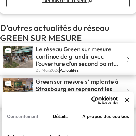
Découvrir le réseau
D'autres actualités du réseau
GREEN SUR MESURE
Le réseau Green sur mesure
continue de grandir avec
l’ouverture d’un second point
de vente à Montpellier
25 Mai 2026
Actualités
Green sur mesure s’implante à
Strasbourg en reprenant les
cinq restaurants la Petite
Pause : la liste
3 Fév 2026
Actualités
Le Grand Jeu de Noël Green
Consentement
Détails
À propos des cookies
sur Mesure : une opération
nationale pour dynamiser les