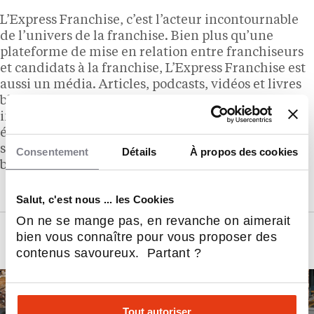
L’Express Franchise, c’est l’acteur incontournable
Les retours des premiers clients sont très positifs : ils
de l’univers de la franchise. Bien plus qu’une
saluent la qualité du service, la réactivité de l’équipe
plateforme de mise en relation entre franchiseurs
locale, ainsi que la clarté et la transparence des
et candidats à la franchise, L’Express Franchise est
transactions, souvent perçues comme plus
aussi un média. Articles, podcasts, vidéos et livres
avantageuses qu’en reprise constructeur. Cette
blancs, chaque jour, nous proposons des contenus
ouverture s’inscrit pleinement dans la stratégie de
développement de Twiice Auto, qui vise à renforcer sa
inspirants. Notre ambition : répondre de manière
présence régionale tout en restant profondément ancré
éclairée à toutes les questions que peuvent un jour
dans les territoires. Pour le réseau, ce type de
se poser de futurs franchisés. La franchise n’aura
Consentement
Détails
À propos des cookies
partenariat illustre parfaitement son modèle :
bientôt plus de secret pour vous !
accompagner des entrepreneurs solides et engagés
dans la création d’agences performantes, humaines et
intégrées au tissu local.
Salut, c'est nous ... les Cookies
On ne se mange pas, en revanche on aimerait
bien vous connaître pour vous proposer des
contenus savoureux. Partant ?
Tout autoriser