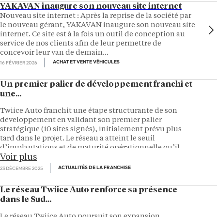
YAKAVAN inaugure son nouveau site internet
Nouveau site internet : Après la reprise de la société par
le nouveau gérant, YAKAVAN inaugure son nouveau site
internet. Ce site est à la fois un outil de conception au
service de nos clients afin de leur permettre de
concevoir leur van de demain...
ACHAT ET VENTE VÉHICULES
16 FÉVRIER 2026
Un premier palier de développement franchi et
une...
Twiice Auto franchit une étape structurante de son
développement en validant son premier palier
stratégique (10 sites signés), initialement prévu plus
tard dans le projet. Le réseau a atteint le seuil
d’implantations et de maturité opérationnelle qu’il
Voir plus
s’était fixé pour envisager une présence au Salon de la
Franchise, rendez-vous incontournable des réseaux
ACTUALITÉS DE LA FRANCHISE
23 DÉCEMBRE 2025
organisés en France. Cette participation, prévue du 13
au 16 mars 2026, marque une reconnaissance de la
Le réseau Twiice Auto renforce sa présence
solidité du modèle et de la cohérence du réseau. Pour
dans le Sud...
Twiice Auto, il ne s’agit pas d’un simple événement de
visibilité, mais d’un acte d’engagement : affirmer sa
Le réseau Twiice Auto poursuit son expansion