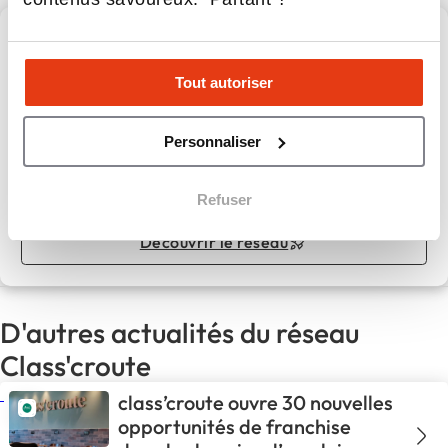
Class’croute
Tout autoriser
Devenez franchisé class’croute et améliorez votre qualité
de vie
Personnaliser
Apport personnel :
100 000 €
Refuser
Découvrir le réseau
D'autres actualités du réseau
Class'croute
class’croute ouvre 30 nouvelles
opportunités de franchise