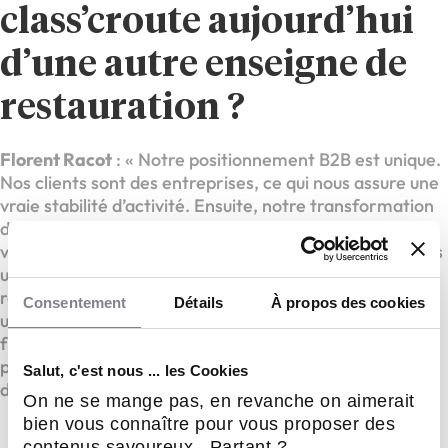
class’croute aujourd’hui
d’une autre enseigne de
restauration ?
Florent Racot
: « Notre positionnement B2B est unique.
Nos clients sont des entreprises, ce qui nous assure une
vraie stabilité d’activité. Ensuite, notre transformation
digitale change complètement la donne. Nous ne
vendons pas seulement des sandwichs : nous apportons
une solution complète à la pause déjeuner. Enfin, notre
réseau est à taille humaine, ce qui nous permet d’avoir
Consentement
Détails
À propos des cookies
un accompagnement terrain sur mesure pour chaque
franchisé. Nous ne cherchons pas la croissance à tout
prix, mais des partenaires solides pour construire
Salut, c'est nous ... les Cookies
durablement. »
On ne se mange pas, en revanche on aimerait
bien vous connaître pour vous proposer des
contenus savoureux. Partant ?