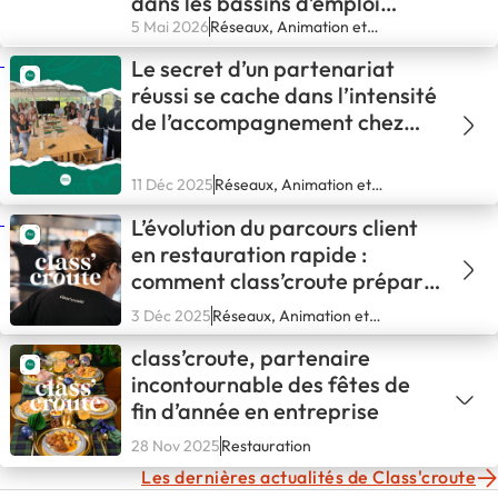
dans les bassins d’emploi
français !
5 Mai 2026
Réseaux, Animation et
communication
Le secret d’un partenariat
réussi se cache dans l’intensité
de l’accompagnement chez
Class’Croute
11 Déc 2025
Réseaux, Animation et
communication
L’évolution du parcours client
en restauration rapide :
comment class’croute prépare
2025–2026
3 Déc 2025
Réseaux, Animation et
communication
class’croute, partenaire
incontournable des fêtes de
fin d’année en entreprise
28 Nov 2025
Restauration
Les dernières actualités de Class'croute