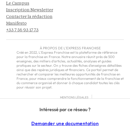
Le Campus
Inscription Newsletter
Contacter la rédaction
Manifesto
+33 7 56 93 17 73
À PROPOS DE L'EXPRESS FRANCHISE
Créé en 2022, L'Express Franchise est la plateforme de référence
pour la franchise en France. Notre annuaire réunit près de 500
enseignes, des milliers d'articles, actualités, analyses et guides
pratiques sur le secteur. On y trouve des fiches d'enseignes détaillées
ainsi que des repères juridiques et financiers. Ce portail permet de
rechercher et comparer les meilleures opportunités de franchise en
France, pour mieux comprendre le fonctionnement de la franchise et
du commerce organisé et donner à chaque candidat toutes les clés
pour réussir son projet.
MENTIONS LÉGALES
RGPD
Intéressé par ce réseau ?
CGU
CGV – EUROPE
Demander une documentation