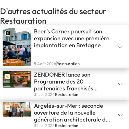
D'autres actualités du secteur
Restauration
Beer’s Corner poursuit son
expansion avec une première
implantation en Bretagne
5 Août 2026
Restauration
ZENDÖNER lance son
Programme des 20
partenaires franchisés
fondateurs
31 Juil 2026
Restauration
Argelès-sur-Mer : seconde
ouverture de la nouvelle
génération architecturale de
L'ATELIER PAPILLES !
31 Juil 2026
Restauration