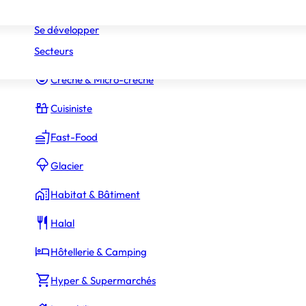
Réseaux
Commerce Associé
Se développer
Secteurs
Constructeur Piscines & Spas
Crèche & Micro-crèche
Cuisiniste
Fast-Food
Glacier
Habitat & Bâtiment
Halal
Hôtellerie & Camping
Hyper & Supermarchés