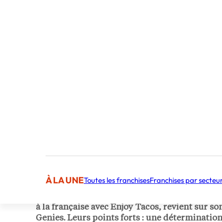
Publié par Vanina Denizot
Journaliste indépendante
À LA UNE
Toutes les franchises
Franchises par secteu
Parti de rien – ou presque – il a construit un 
à la française avec Enjoy Tacos, revient sur s
Genies.
Leurs points forts : une détermination