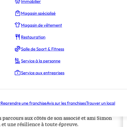
Immobilier
Magasin spécialisé
Magasin de vêtement
Restauration
Salle de Sport & Fitness
Service à la personne
Service aux entreprises
r
Reprendre une franchise
Avis sur les franchises
Trouver un local
empire de la street-food. Allan Robin, roi du tacos
on parcours aux côtés de son associé et ami Simon
 et une résilience à toute épreuve.