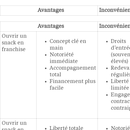
Avantages
Inconvénien
Avantages
Inconvénien
Ouvrir un
Concept clé en
Droits
snack en
main
d’entré
franchise
Notoriété
(souven
immédiate
élevés)
Accompagnement
Redeva
total
réguliè
Financement plus
Liberté
facile
limitée
Engag
contrac
contra
Ouvrir un
Liberté totale
Notorié
snack en