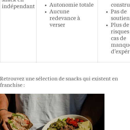
Autonomie totale
constru
indépendant
Aucune
Pas de
redevance à
soutien
verser
Plus de
risques
cas de
manqu
d’expér
Retrouvez une sélection de snacks qui existent en
franchise :