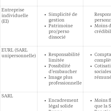
Entreprise
Simplicité de
Respons
individuelle
gestion
personn
(EI)
Patrimoine
Moins 
pro/perso
crédibil
dissocié
EURL (SARL
Responsabilité
Comptab
unipersonnelle)
limitée
complè
Possibilité
Cotisat
d’embaucher
sociales
Image plus
rémuné
professionnelle
SARL
Encadrement
Moins f
légal solide
que la 