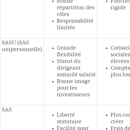
Bonne
Foncti
répartition des
rigide
rôles
Responsabilité
limitée
SASU (SAS
Grande
Cotisat
unipersonnelle)
flexibilité
sociales
Statut du
élevées
dirigeant
Comptab
assimilé salarié
plus lo
Bonne image
pour les
investisseurs
SAS
Liberté
Plus co
statutaire
créer
Facilité pour
Frais d