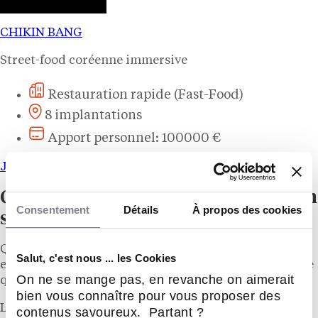
CHIKIN BANG
Street-food coréenne immersive
Restauration rapide (Fast-Food)
8 implantations
Apport personnel: 100000 €
Je veux plus d’infos !
Quel statut juridique pour ouvrir un
Consentement
Détails
À propos des cookies
snack ?
Que vous décidiez d’ouvrir un snack en franchise ou
Salut, c'est nous ... les Cookies
en indépendant, vous devez choisir le statut juridique
On ne se mange pas, en revanche on aimerait
qui vous convient le mieux.
bien vous connaître pour vous proposer des
Le
choix de votre statut juridique
est très important
contenus savoureux. Partant ?