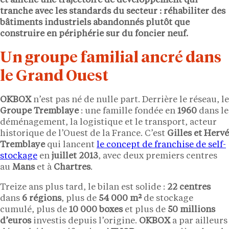
et affiche une trajectoire de développement qui
tranche avec les standards du secteur : réhabiliter des
bâtiments industriels abandonnés plutôt que
construire en périphérie sur du foncier neuf.
Un groupe familial ancré dans
le Grand Ouest
OKBOX
n’est pas né de nulle part. Derrière le réseau, le
Groupe Tremblaye
: une famille fondée en
1960
dans le
déménagement, la logistique et le transport, acteur
historique de l’Ouest de la France. C’est
Gilles et Hervé
Tremblaye
qui lancent
le concept de franchise de self-
stockage
en
juillet 2013
, avec deux premiers centres
au
Mans
et à
Chartres
.
Treize ans plus tard, le bilan est solide :
22 centres
dans
6 régions
, plus de
54 000 m²
de stockage
cumulé, plus de
10 000 boxes
et plus de
50 millions
d’euros
investis depuis l’origine.
OKBOX
a par ailleurs