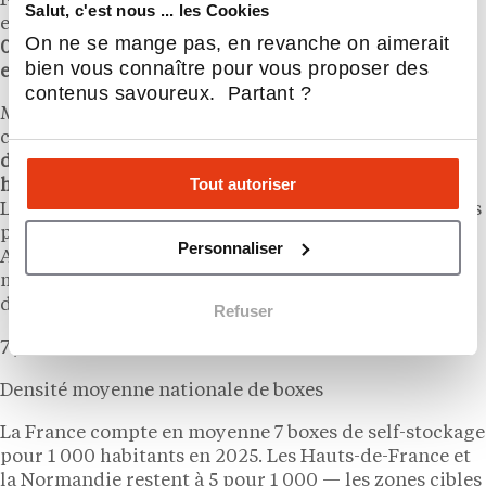
France recense
2 129 centres
et près de
500 000 boxes
Salut, c'est nous ... les Cookies
en 2025, pour une densité moyenne de
7 boxes pour 1
On ne se mange pas, en revanche on aimerait
000 habitants
. La France est le
deuxième marché
bien vous connaître pour vous proposer des
européen
du self-stockage, derrière le Royaume-Uni.
contenus savoureux. Partant ?
Mais les régions où
OKBOX
accélère restent
clairement sous-équipées. La
Normandie
et les
Hauts-
de-France
affichent environ
5 boxes pour 1 000
Tout autoriser
habitants
, contre
9,5
en Occitanie ou
9
en Pays de la
Loire. C’est précisément là que le réseau concentre ses
prochaines ouvertures, à Calais, Roubaix, Le Havre,
Personnaliser
Amiens et Saint-Quentin, en s’appuyant sur son
modèle de réhabilitation pour s’implanter là où
d’autres hésitent encore.
Refuser
7 / 1 000
Densité moyenne nationale de boxes
La France compte en moyenne 7 boxes de self-stockage
pour 1 000 habitants en 2025. Les Hauts-de-France et
la Normandie restent à 5 pour 1 000 — les zones cibles