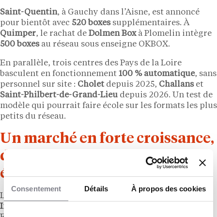
Saint-Quentin
, à Gauchy dans l’Aisne, est annoncé
pour bientôt avec
520 boxes
supplémentaires. À
Quimper
, le rachat de
Dolmen Box
à Plomelin intègre
500 boxes
au réseau sous enseigne OKBOX.
En parallèle, trois centres des Pays de la Loire
basculent en fonctionnement
100 % automatique
, sans
personnel sur site :
Cholet
depuis 2025,
Challans
et
Saint-Philbert-de-Grand-Lieu
depuis 2026. Un test de
modèle qui pourrait faire école sur les formats les plus
petits du réseau.
Un marché en forte croissance,
des régions encore sous-
équipées
Consentement
Détails
À propos des cookies
Le contexte de marché est porteur. Selon la
Chambre
Interprofessionnelle du Self-Stockage
(CISS), la