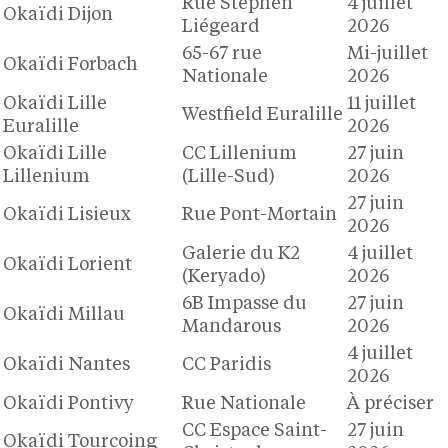
Rue Stephen
4 juillet
Okaïdi Dijon
Liégeard
2026
65-67 rue
Mi-juillet
Okaïdi Forbach
Nationale
2026
Okaïdi Lille
11 juillet
Westfield Euralille
Euralille
2026
Okaïdi Lille
CC Lillenium
27 juin
Lillenium
(Lille-Sud)
2026
27 juin
Okaïdi Lisieux
Rue Pont-Mortain
2026
Galerie du K2
4 juillet
Okaïdi Lorient
(Keryado)
2026
6B Impasse du
27 juin
Okaïdi Millau
Mandarous
2026
4 juillet
Okaïdi Nantes
CC Paridis
2026
Okaïdi Pontivy
Rue Nationale
À préciser
CC Espace Saint-
27 juin
Okaïdi Tourcoing