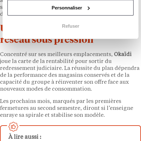
arbitrent d’abord sur les prix. Plusieurs enseignes du
secteur ont déjà fermé des points de vente ou changé
Personnaliser
de mains ces derniers mois.
Refuser
Un test pour la relance d’un
réseau sous pression
Concentré sur ses meilleurs emplacements,
Okaïdi
joue la carte de la rentabilité pour sortir du
redressement judiciaire. La réussite du plan dépendra
de la performance des magasins conservés et de la
capacité du groupe à réinventer son offre face aux
nouveaux modes de consommation.
Les prochains mois, marqués par les premières
fermetures au second semestre, diront si l’enseigne
enraye sa spirale et stabilise son modèle.
À lire aussi :