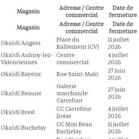
Adresse / Centre
Date de
Magasin
commercial
fermeture
Adresse / Centre
Date de
Magasin
commercial
fermeture
Place du
11 juillet
Okaïdi Angers
Ralliement (CV)
2026
Okaïdi Aulnoy-lez-
Centre
4 juillet
Valenciennes
commercial
2026
27 juin
Okaïdi Bayeux
Rue Saint-Malo
2026
Galerie
27 juin
Okaïdi Beaune
marchande
2026
Carrefour
CC Carrefour
4 juillet
Okaïdi Brest
Iroise
2026
CC Mon Beau
11 juillet
Okaïdi Buchelay
Buchelay
2026