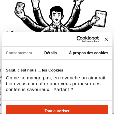
Consentement
Détails
À propos des cookies
Salut, c'est nous ... les Cookies
L’héritage de Toshifumi Suzuki dépasse les chiffres. Il
a démontré qu’un réseau franchisé, armé d’une
On ne se mange pas, en revanche on aimerait
logistique rigoureuse et d’une culture de la donnée,
bien vous connaître pour vous proposer des
pouvait transformer un commerce de quartier en
contenus savoureux. Partant ?
infrastructure de service quotidien. Les réseaux de
proximité européens, qui cherchent aujourd’hui à
diversifier leurs services, étudient encore ce modèle.
Tout autoriser