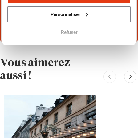
À lire auss i:
Personnaliser
Pourquoi la franchise 7-Eleven ne s’implante
pas en France ?
Refuser
Vous aimerez
aussi !