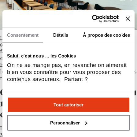
Consentement
Détails
À propos des cookies
Le bâtiment intègre également
250 m² de panneaux
solaires, 350 m² de végétalisation en toiture et une
façade végétale de 120 m²
. Il vise la certification
Salut, c'est nous ... les Cookies
environnementale
BREEAM New Construction niveau
On ne se mange pas, en revanche on aimerait
Excellent
. Ces caractéristiques placent le site parmi
bien vous connaître pour vous proposer des
les restaurants de restauration rapide les plus avancés
techniquement en Europe.
contenus savoureux. Partant ?
Ce que ce McDonald’s révèle du
modèle français : masse
Tout autoriser
critique et ancrage local
Personnaliser
La France est le deuxième marché mondial de
McDonald’s hors États-Unis en termes de chiffre