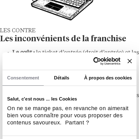
LES CONTRE
Les inconvénients de la franchise
Le coût :
le ticket d’entrée (droit d’entrée) et les
redevances (royalties) peuvent représenter
une somme importante qui réduit la
rentabilité nette par rapport à une activité
Consentement
Détails
À propos des cookies
indépendante ;
Moins d’autonomie :
le franchisé doit se
conformer aux règles et aux standards imposés
Salut, c'est nous ... les Cookies
par le franchiseur. La créativité et la prise
On ne se mange pas, en revanche on aimerait
d’initiative sont limitées. Vous ne pouvez pas
bien vous connaître pour vous proposer des
changer les produits, la décoration ou la
contenus savoureux. Partant ?
stratégie de communication comme bon vous
semble ;
Le contrat :
le contrat de franchise est souvent