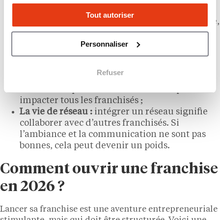
long, complexe et engageant. Il peut contenir
Tout autoriser
des clauses restrictives (exclusivité territoriale,
clause de non-concurrence post-
Personnaliser
contractuelle) ;
Dépendance au franchiseur :
la santé de votre
entreprise est directement liée à celle du
Refuser
réseau. Une mauvaise gestion ou une
mauvaise réputation du franchiseur peut
impacter tous les franchisés ;
La vie de réseau :
intégrer un réseau signifie
collaborer avec d’autres franchisés. Si
l’ambiance et la communication ne sont pas
bonnes, cela peut devenir un poids.
Comment ouvrir une franchise
en 2026 ?
Lancer sa franchise est une aventure entrepreneuriale