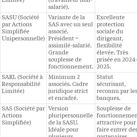
Limitée)
(travailleur non-
salarié).
SASU (Société
Variante de la
Excellente
par Actions
SAS avec un seul
protection
Simplifiée
associé.
sociale du
Unipersonnelle)
Président =
dirigeant,
assimilé-salarié.
flexibilité
Grande
élevée. Très
souplesse de
prisée en 2024
fonctionnement.
2025.
SARL (Société à
Minimum 2
Statut
Responsabilité
associés. Cadre
sécurisant,
Limitée)
juridique strict
reconnu par le
et encadré.
banques.
SAS (Société par
Version
Souplesse de
Actions
pluripersonnelle
fonctionnemen
Simplifiée)
de la SASU.
attractive pour
Idéale pour
faire entrer de
plusieurs
partenaires