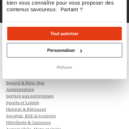
JE M'INSCRIS
bien vous connaître pour vous proposer des
contenus savoureux. Partant ?
LE MEILLEUR DE LA FRANCHISE, CHAQUE SEMAINE
Tout autoriser
Nos franchises
Personnaliser
Coup de cœur L'Express
Restauration rapide (Fast-Food)
Refuser
Restauration
Immobilier
Beauté & Bien-être
Alimentation
Service aux entreprises
Sports et Loisirs
Habitat & Bâtiment
Sociétal, RSE & écologie
Hôtellerie & Camping