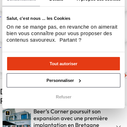
story
6 Juin 2025
Actualités
Du coup de cœur client à la
Salut, c'est nous ... les Cookies
création d’un réseau de
On ne se mange pas, en revanche on aimerait
franchises
bien vous connaître pour vous proposer des
22 Mai 2025
Actualités
contenus savoureux. Partant ?
Interview : Alicia Chalard –
Responsable Communication
Jordan Tomas Pizza
Tout autoriser
12 Mai 2025
Actualités
Les dernières actualités de Jordan Tomas Pizza
Personnaliser
D'autres actualités du secteur
Refuser
Restauration
Beer’s Corner poursuit son
expansion avec une première
implantation en Bretagne