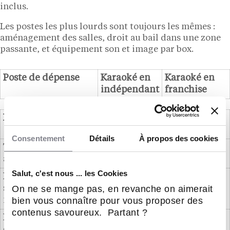
inclus.
Les postes les plus lourds sont toujours les mêmes :
aménagement des salles, droit au bail dans une zone
passante, et équipement son et image par box.
Poste de dépense
Karaoké en
Karaoké en
indépendant
franchise
Poste de dépense
Karaoké en
Karaoké en
indépendant
franchise
Consentement
Détails
À propos des cookies
Travaux et
30 000 à 80
60 000 à 150
aménagement
000 €
000 €
Salut, c'est nous ... les Cookies
Équipement par
environ 25
30 000 à 40
On ne se mange pas, en revanche on aimerait
salle (son, écran,
000 € / salle
000 € / salle
bien vous connaître pour vous proposer des
micros)
contenus savoureux. Partant ?
Droit au bail et
10 000 à 40
10 000 à 40
dépôt de garantie
000 €
000 €