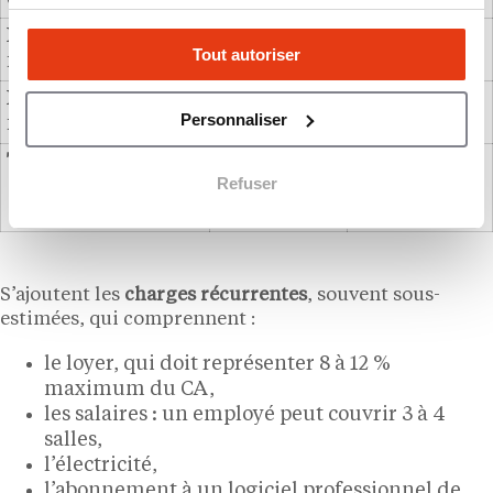
Licences,
2 000 à 5
2 000 à 5 000
Tout autoriser
formations, SACEM
000 €
€
Droit d’entrée en
0 €
15 000 à 50
Personnaliser
franchise
000 €
Total estimé
60 000 à 250
150 000 € à
Refuser
000 €
1,3 million
d’euros
S’ajoutent les
charges récurrentes
, souvent sous-
estimées, qui comprennent :
le loyer, qui doit représenter 8 à 12 %
maximum du CA,
les salaires : un employé peut couvrir 3 à 4
salles,
l’électricité,
l’abonnement à un logiciel professionnel de