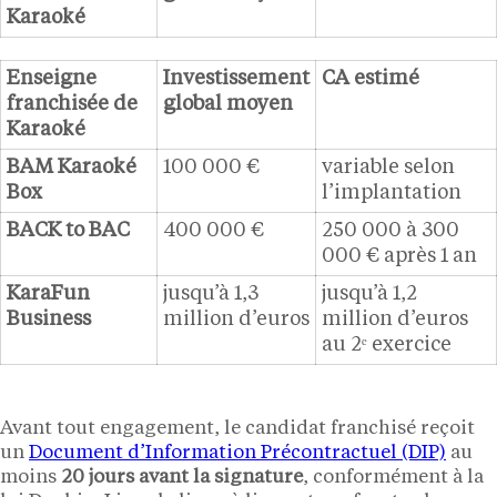
Karaoké
Enseigne
Investissement
CA estimé
franchisée de
global moyen
Karaoké
BAM Karaoké
100 000 €
variable selon
Box
l’implantation
BACK to BAC
400 000 €
250 000 à 300
000 € après 1 an
KaraFun
jusqu’à 1,3
jusqu’à 1,2
Business
million d’euros
million d’euros
au 2ᵉ exercice
Avant tout engagement, le candidat franchisé reçoit
un
Document d’Information Précontractuel (DIP)
au
moins
20 jours avant la signature
, conformément à la