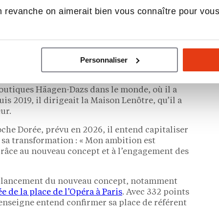
branche Café Bakery du Groupe Le Duff.
 revanche on aimerait bien vous connaître pour vou
auration ?
eurs réseaux
Personnaliser
 Voarick a contribué à l’expansion internationale
boutiques Häagen-Dazs dans le monde, où il a
 2019, il dirigeait la Maison Lenôtre, qu’il a
ur.
che Dorée, prévu en 2026, il entend capitaliser
 sa transformation : « Mon ambition est
râce au nouveau concept et à l’engagement des
 le lancement du nouveau concept, notamment
e de la place de l’Opéra à Paris
. Avec 332 points
’enseigne entend confirmer sa place de référent