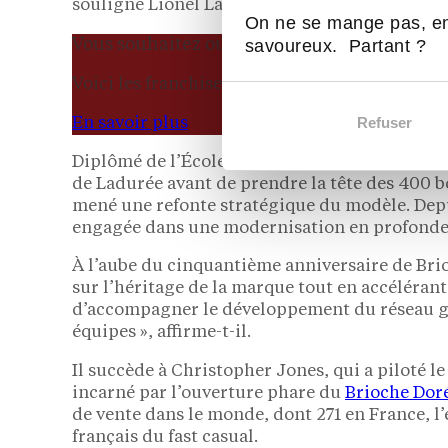
souligne Lionel Ladouceur, CEO Monde de la 
On ne se mange pas, en
Vous souhaitez ouvrir une franchise de rest
savoureux. Partant ?
Voici les franchises qui cherchent à étendre l
Refuser
En savoir plus
Diplômé de l’École Hôtelière de Paris, Olivier
de Ladurée avant de prendre la tête des 400 
mené une refonte stratégique du modèle. Depuis
engagée dans une modernisation en profonde
À l’aube du cinquantième anniversaire de Brio
sur l’héritage de la marque tout en accélérant
d’accompagner le développement du réseau g
équipes », affirme-t-il.
Il succède à Christopher Jones, qui a piloté
incarné par l’ouverture phare du
Brioche Doré
de vente dans le monde, dont 271 en France, l
français du fast casual.