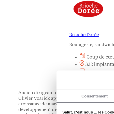
Brioche Dorée
Boulagerie, sandwiche
Coup de cœu
332 implanta
Apport pers
Je veux plus d’infos !
Ancien dirigeant de maisons emblématiques –
Consentement
Olivier Voarick apporte à Brioche Dorée un sa
croissance de marques premium. « Son expertis
développement de marques iconiques représen
Salut, c'est nous ... les Coo