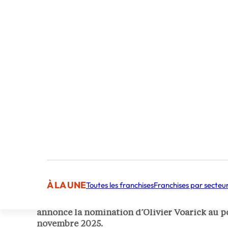
Publié par Stéphane Hamalian
Journaliste
À LA UNE
Toutes les franchises
Franchises par secteu
Brioche Dorée ouvre un nouveau chapitre. L’e
annonce la nomination d’Olivier Voarick au po
novembre 2025.