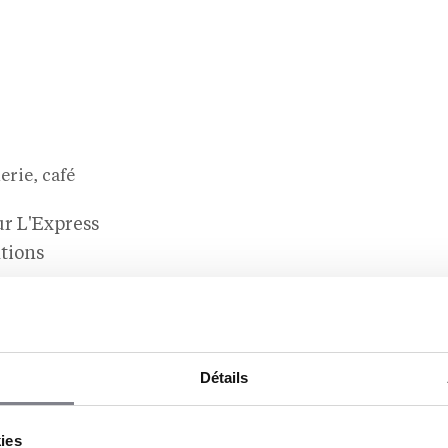
rie, café
r L'Express
tions
onnel: 120000 €
 Ladurée, Häagen-Dazs ou encore Lenôtre –
Détails
voir-faire reconnu dans la modernisation et la
e et ses réussites dans la transformation et le
tent un atout précieux pour notre marque.»,
kies