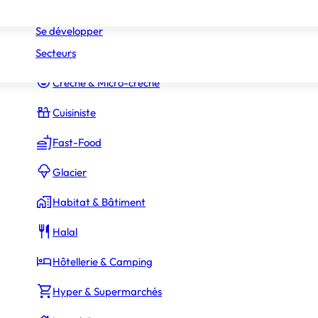
Réseaux
Commerce Associé
Se développer
Secteurs
Constructeur Piscines & Spas
Crèche & Micro-crèche
Cuisiniste
Fast-Food
Glacier
Habitat & Bâtiment
Halal
Hôtellerie & Camping
Hyper & Supermarchés