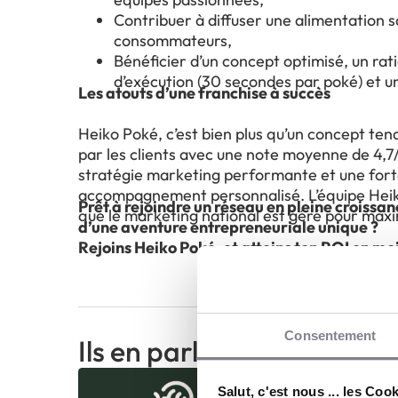
Contribuer à diffuser une alimentation 
consommateurs,
Bénéficier d’un concept optimisé, un rat
d’exécution (30 secondes par poké) et u
Les atouts d’une franchise à succès
Heiko Poké, c’est bien plus qu’un concept ten
par les clients avec une note moyenne de 4,
stratégie marketing performante et une forte
accompagnement personnalisé. L’équipe Heik
Prêt à rejoindre un réseau en pleine croissan
que le marketing national est géré pour maximi
d’une aventure entrepreneuriale unique ?
Rejoins Heiko Poké, et atteins ton ROI en moi
Consentement
Ils en parlent...
Salut, c'est nous ... les Coo