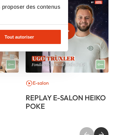
s proposer des contenus
Tout autoriser
E-salon
Parol
REPLAY E-SALON HEIKO
Renco
POKE
Kenni