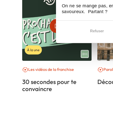
On ne se mange pas, en
savoureux. Partant ?
Refuser
À la une
Les vidéos de la franchise
Parol
30 secondes pour te
Décou
convaincre