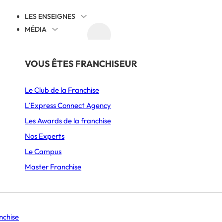
LES ENSEIGNES
MÉDIA
AGENDA
DÉCOUVRIR
PAR SECTEUR
THÉMATIQUES
VOUS ÊTES FRANCHISEUR
OKÉ BOWL
Juridique
Le Club de la Franchise
Alimentation
Cession reprise
L’Express Connect Agency
Ameublement & Décoration
International
Les Awards de la franchise
Automobile, Moto & Cycle
Comprendre la franchise
Nos Experts
S’implanter
Le Campus
Beauté & Bien-être
Animation et communication
Master Franchise
Boulangerie & Pâtisserie
Management
Burgers
Histoire d’entrepreneurs
Se lancer
nchise
Coffee shop & Salon de thé