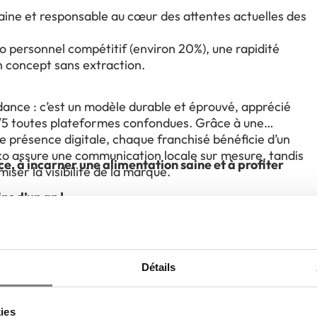
saine et responsable au cœur des attentes actuelles des
io personnel compétitif (environ 20%), une rapidité
n concept sans extraction.
dance : c’est un modèle durable et éprouvé, apprécié
7/5 toutes plateformes confondues. Grâce à une
 présence digitale, chaque franchisé bénéficie d’un
o assure une communication locale sur mesure, tandis
ce, à incarner une alimentation saine et à profiter
ser la visibilité de la marque.
ns d’un an !
Détails
kies