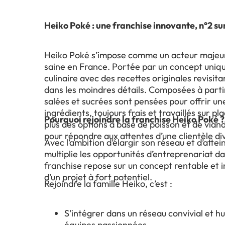
Heiko Poké : une franchise innovante, n°2 s
Heiko Poké s’impose comme un acteur majeur e
saine en France. Portée par un concept uniqu
culinaire avec des recettes originales revisit
dans les moindres détails. Composées à partir 
salées et sucrées sont pensées pour offrir u
ingrédients, toujours frais et travaillés sur 
Pourquoi rejoindre la franchise Heiko Poké ?
plus des options à base de poisson et de via
pour répondre aux attentes d’une clientèle div
Avec l’ambition d’élargir son réseau et d’atte
multiplie les opportunités d’entreprenariat 
franchise repose sur un concept rentable et i
d’un projet à fort potentiel.
Rejoindre la famille Heiko, c’est :
S’intégrer dans un réseau convivial et h
équipes passionnées,