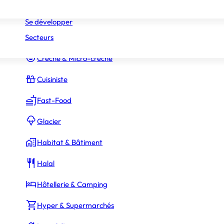
Réseaux
Commerce Associé
Se développer
Secteurs
Constructeur Piscines & Spas
Crèche & Micro-crèche
Cuisiniste
Fast-Food
Glacier
Habitat & Bâtiment
70 000 €
ssaires
Halal
Hôtellerie & Camping
Hyper & Supermarchés
350 000 €