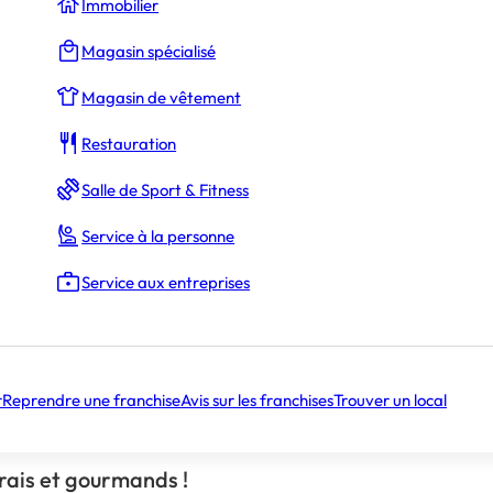
Immobilier
s droits d’entrée (
35 000 €
)
Magasin spécialisé
Magasin de vêtement
Restauration
850 000 €
Salle de Sport & Fitness
Service à la personne
Service aux entreprises
35 ans
r
Reprendre une franchise
Avis sur les franchises
Trouver un local
toire
Âge moyen des franchisés
frais et gourmands !