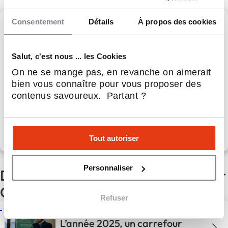
Consentement
Détails
À propos des cookies
Crédit Conseil de France
Salut, c'est nous ... les Cookies
Crédit Conseil de France, 1er réseau indépendant de
On ne se mange pas, en revanche on aimerait
courtage en France
bien vous connaître pour vous proposer des
contenus savoureux. Partant ?
Apport personnel :
10 000 €
Découvrir le réseau
Tout autoriser
Personnaliser
D'autres actualités du réseau Crédit
Conseil de France
Refuser
Crédit Conseil de France –
L’année 2025, un carrefour