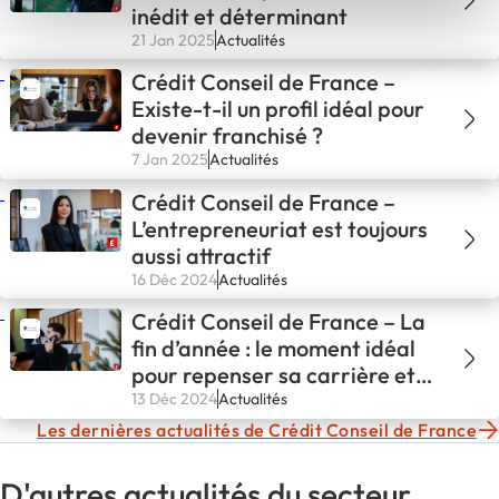
inédit et déterminant
21 Jan 2025
Actualités
Crédit Conseil de France –
Existe-t-il un profil idéal pour
devenir franchisé ?
7 Jan 2025
Actualités
Crédit Conseil de France –
L’entrepreneuriat est toujours
aussi attractif
16 Déc 2024
Actualités
Crédit Conseil de France – La
fin d’année : le moment idéal
pour repenser sa carrière et
se lancer dans un projet
13 Déc 2024
Actualités
porteur de sens !
Les dernières actualités de Crédit Conseil de France
D'autres actualités du secteur