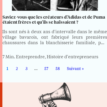
Saviez-vous que les créateurs d’Adidas et de Puma
étaient frères et qu’ils se haïssaient ?
Ils sont nés à deux ans d'intervalle dans le même
village bavarois, ont fabriqué leurs premières
chaussures dans la blanchisserie familiale, puis
ont conquis les Jeux olympiques ensemble.
Jusqu'au jour où une phrase murmurée dans un
7 Min.
Entreprendre, Histoire d'entrepreneurs
abri antiérien, une dénonciation…
1
2
3
…
57
58
Suivant »