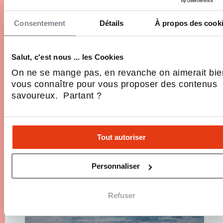
Pourquoi il n’y a toujours pas de restaurant
McDonald’s en Corse en 2026 ?
Consentement
Détails
À propos des cook
Burger King compte trois adresses en Corse, KFC
une. Pourtant McDonald's, numéro un mondial du
Salut, c'est nous ... les Cookies
fast-food, reste absent de l'île depuis toujours.
Alors que la Sardaigne, les Baléares et les Canaries
On ne se mange pas, en revanche on aimerait bie
ont toutes accueilli ses restaurants, la Corse forme
vous connaître pour vous proposer des contenus
4 Min.
Réseaux, Se développer
une…
savoureux. Partant ?
Tout autoriser
Personnaliser
Refuser