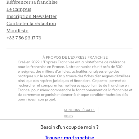
Référencer sa franchise
Le Campus
Inscription Newsletter
Contacter la rédaction
Manifesto
+33 7 56 93 17 73
À PROPOS DE L'EXPRESS FRANCHISE
Créé en 2022, L'Express Franchise est la plateforme de référence
pour la franchise en France. Notre annuaire réunit près de 500
enseignes, des milliers d'articles, actualités, analyses et guides
pratiques sur le secteur. On y trouve des fiches d'enseignes détaillées
ainsi que des repères juridiques et financiers. Ce portail permet de
rechercher et comparer les meilleures opportunités de franchise en
France, pour mieux comprendre le fonctionnement de la franchise et
du commerce organisé et donner à chaque candidat toutes les clés
pour réussir son projet.
MENTIONS LÉGALES
RGPD
CGU
Besoin d’un coup de main ?
CGV – EUROPE
Trouver ma franchise