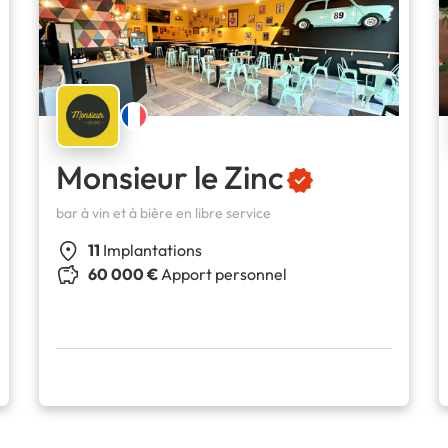
Monsieur le Zinc
bar à vin et à bière en libre service
11
Implantations
60 000 €
Apport personnel