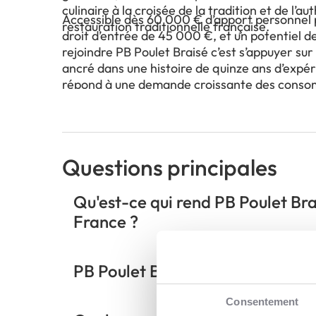
culinaire à la croisée de la tradition et de l’a
Accessible dès 60 000 € d’apport personnel 
restauration traditionnelle française.
droit d’entrée de 45 000 €, et un potentiel d
rejoindre PB Poulet Braisé c’est s’appuyer sur
ancré dans une histoire de quinze ans d’expér
répond à une demande croissante des consom
authentique et traçable.
Questions principales
Qu'est-ce qui rend PB Poulet Bra
France ?
PB Poulet Braisé s'adresse-t-il u
Consentement