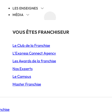
LES ENSEIGNES
MÉDIA
AGENDA
DÉCOUVRIR
PAR SECTEUR
THÉMATIQUES
VOUS ÊTES FRANCHISEUR
 BRAISÉ
Juridique
Le Club de la Franchise
Alimentation
Cession reprise
L’Express Connect Agency
Ameublement & Décoration
International
Les Awards de la franchise
Automobile, Moto & Cycle
Comprendre la franchise
Nos Experts
S’implanter
Le Campus
Beauté & Bien-être
Animation et communication
Master Franchise
alal
Boulangerie & Pâtisserie
Management
Burgers
Histoire d’entrepreneurs
Se lancer
nchise
Coffee shop & Salon de thé