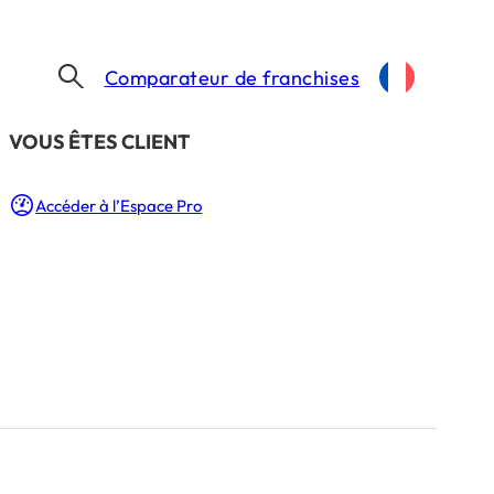
Comparateur de franchises
​VOUS ÊTES CLIENT
Accéder à l’Espace Pro
Besoin d’un coup de main ?
Notre équipe est là pour vous aider à vous
lancer dans l’aventure.
Trouver ma franchise