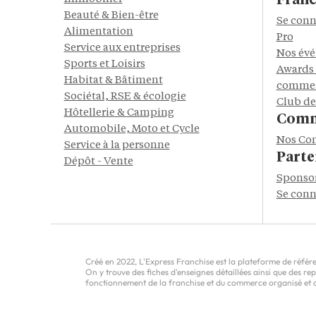
Franc
Beauté & Bien-être
Se conn
Alimentation
Pro
Service aux entreprises
Nos év
Sports et Loisirs
Awards 
Habitat & Bâtiment
commer
Sociétal, RSE & écologie
Club de
Hôtellerie & Camping
Comm
Automobile, Moto et Cycle
Nos Co
Service à la personne
Parte
Dépôt - Vente
Sponso
Se conn
Créé en 2022, L'Express Franchise est la plateforme de référen
On y trouve des fiches d'enseignes détaillées ainsi que des r
fonctionnement de la franchise et du commerce organisé et do