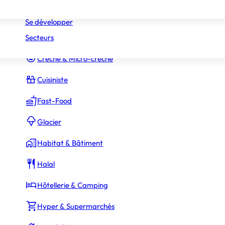
Réseaux
Commerce Associé
Se développer
Secteurs
Constructeur Piscines & Spas
Crèche & Micro-crèche
60 000 €
ssaires
Cuisiniste
Fast-Food
Glacier
350 000 €
Habitat & Bâtiment
s droits d’entrée (
45 000 €
)
Halal
Hôtellerie & Camping
Hyper & Supermarchés
1 300 000 €