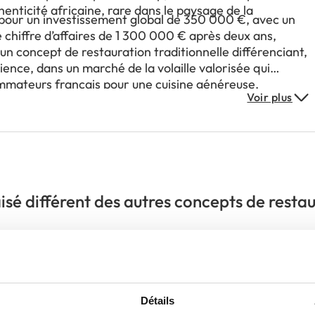
uthenticité africaine, rare dans le paysage de la
pour un investissement global de 350 000 €, avec un
e chiffre d’affaires de 1 300 000 € après deux ans,
 un concept de restauration traditionnelle différenciant,
ience, dans un marché de la volaille valorisée qui
mateurs français pour une cuisine généreuse,
Voir plus
isé différent des autres concepts de resta
niquement à une clientèle halal ou à un publ
Détails