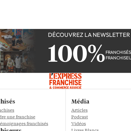
DÉCOUVREZ LA NEWSLETTER
100%
FRANCHISÉ
FRANCHISE
hisés
Média
nchises
Articles
re une franchise
Podcast
 témoignages franchisés
Vidéos
Livres Blancs