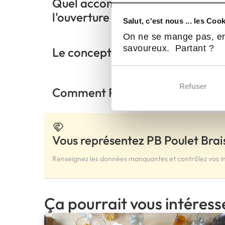
Quel accompagnement PB Poulet 
l'ouverture ?
Salut, c'est nous ... les Coo
On ne se mange pas, en
savoureux. Partant ?
Le concept PB Poulet Braisé néce
Refuser
Comment PB Poulet Braisé garantit
Vous représentez PB Poulet Brai
Renseignez les données manquantes et contrôlez vos i
Ça pourrait vous intéress