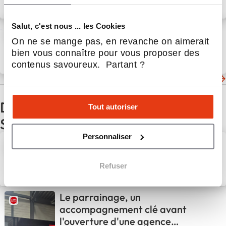
face à la flambée des prix de
18 Mar 2026
Actualités
l’énergie
Salut, c'est nous ... les Cookies
Optima Énergie s’implante à
Bordeaux avec une nouvelle
On ne se mange pas, en revanche on aimerait
agence dédiée aux entreprises
bien vous connaître pour vous proposer des
locales
contenus savoureux. Partant ?
6 Fév 2026
Actualités
Les dernières actualités de Optima Énergie
D'autres actualités du secteur
Tout autoriser
Service aux entreprises
Personnaliser
Nouvelle implantation à
Rennes : David Bocher rejoint
le réseau Litha Espresso
Refuser
31 Juil 2026
Service aux entreprises
Le parrainage, un
accompagnement clé avant
l'ouverture d'une agence