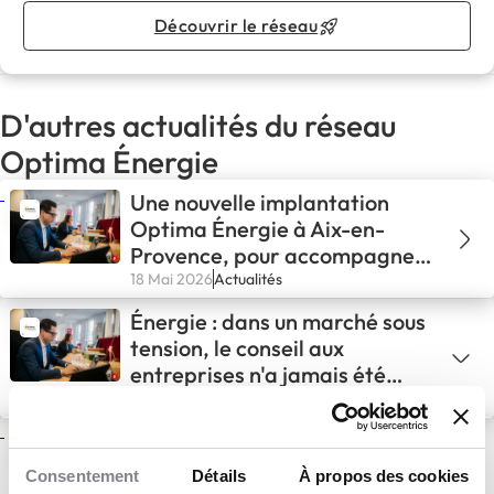
Découvrir le réseau
D'autres actualités du réseau
Optima Énergie
Une nouvelle implantation
Optima Énergie à Aix-en-
Provence, pour accompagner
les entreprises face aux défis
18 Mai 2026
Actualités
énergétique
Énergie : dans un marché sous
tension, le conseil aux
entreprises n'a jamais été
aussi stratégique
22 Mar 2026
Service aux entreprises
Optima Énergie implante une
agence à La Rochelle pour
Consentement
Détails
À propos des cookies
accompagner les entreprises