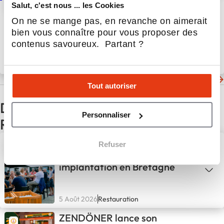
Chez NOVETTINO, la focaccia
Salut, c'est nous ... les Cookies
est 100 % faite maison 👨‍🍳
On ne se mange pas, en revanche on aimerait
bien vous connaître pour vous proposer des
contenus savoureux. Partant ?
28 Oct 2025
Actualités
Les dernières actualités de Novettino
Tout autoriser
D'autres actualités du secteur
Personnaliser
Restauration
Beer’s Corner poursuit son
Refuser
expansion avec une première
implantation en Bretagne
5 Août 2026
Restauration
ZENDÖNER lance son