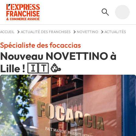
ACCUEIL
ACTUALITÉ DES FRANCHISES
NOVETTINO
ACTUALITÉS
Spécialiste des focaccias
Nouveau NOVETTINO à
Lille ! 🇮🇹 🥳