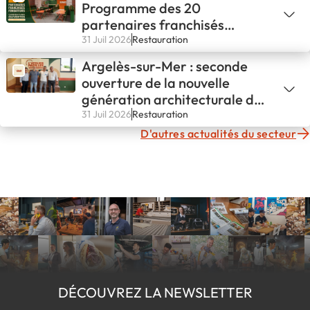
Programme des 20
partenaires franchisés
fondateurs
31 Juil 2026
Restauration
Argelès-sur-Mer : seconde
ouverture de la nouvelle
génération architecturale de
L'ATELIER PAPILLES !
31 Juil 2026
Restauration
D'autres actualités du secteur
DÉCOUVREZ LA NEWSLETTER