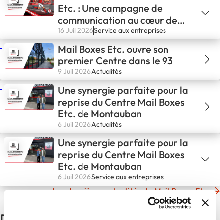
Etc. : Une campagne de
communication au cœur de
l'action sportive
16 Juil 2026
Service aux entreprises
Mail Boxes Etc. ouvre son
premier Centre dans le 93
9 Juil 2026
Actualités
Une synergie parfaite pour la
reprise du Centre Mail Boxes
Etc. de Montauban
6 Juil 2026
Actualités
Une synergie parfaite pour la
reprise du Centre Mail Boxes
Etc. de Montauban
6 Juil 2026
Service aux entreprises
Les dernières actualités de Mail Boxes Etc.
D'autres actualités du secteur