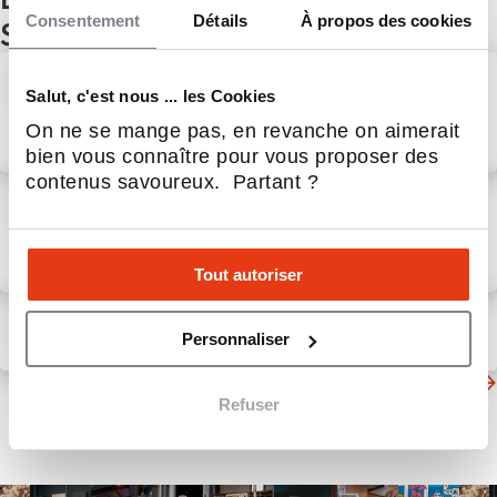
Consentement
Détails
À propos des cookies
Service aux entreprises
Nouvelle implantation à
Salut, c'est nous ... les Cookies
Rennes : David Bocher rejoint
le réseau Litha Espresso
On ne se mange pas, en revanche on aimerait
31 Juil 2026
Service aux entreprises
bien vous connaître pour vous proposer des
contenus savoureux. Partant ?
Reportage télé : France 3
pousse les portes de notre
atelier d'éco-torréfaction
7 Août 2026
Service aux entreprises
Tout autoriser
Vu dans le réseau
Personnaliser
6 Août 2026
Service aux entreprises
D'autres actualités du secteur
Refuser