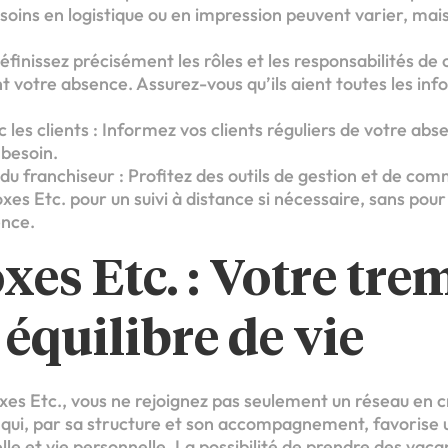
esoins en logistique ou en impression peuvent varier, mai
Définissez précisément les rôles et les responsabilités de
t votre absence. Assurez-vous qu’ils aient toutes les in
les clients : Informez vos clients réguliers de votre ab
 besoin.
ls du franchiseur : Profitez des outils de gestion et de co
oxes Etc. pour un suivi à distance si nécessaire, sans pou
nce.
xes Etc. : Votre tre
 équilibre de vie
oxes Etc., vous ne rejoignez pas seulement un réseau en 
qui, par sa structure et son accompagnement, favorise u
lle et vie personnelle. La possibilité de prendre des vac