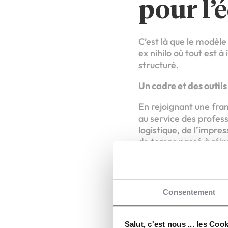
pour l’
C’est là que le modèle
ex nihilo où tout est
structuré.
Un cadre et des outil
En rejoignant une fra
au service des professi
logistique, de l’impres
de temps passé à réinv
vos absences. La marq
France, apporte une cr
L’accompagnement du f
Consentement
L’un des plus grands a
accompagnement est co
Salut, c'est nous ... les Coo