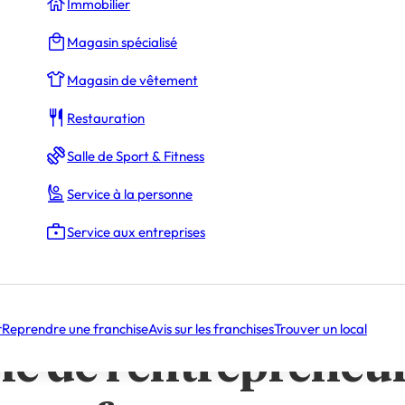
Immobilier
Magasin spécialisé
repreneur toujours au front
 modèle conçu pour l’équilibre
Magasin de vêtement
Votre tremplin vers un équilibre de vie
Restauration
xes Etc.
Salle de Sport & Fitness
 est proposée par
Mail Boxes Etc.
Service à la personne
ans l’entrepreneuriat est souvent associée à une charge 
 les vacances au rang de doux rêve lointain. Pourtant
Service aux entreprises
la quête d’un meilleur équilibre de vie est une motivati
ntreprendre et prendre des vacances ? Absolument, et l
posé par Mail Boxes Etc., offre des clés uniques pour y 
e cette équation !
r
Reprendre une franchise
Avis sur les franchises
Trouver un local
e de l’entrepreneu