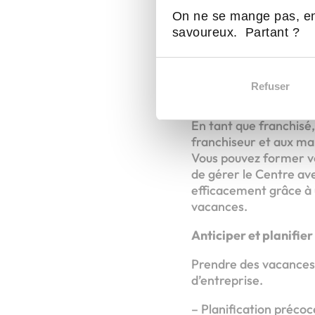
en passant par l’étude
On ne se mange pas, en
l’ouverture, vous n’êt
savoureux. Partant ?
apporter un soutien pr
d’isolement souvent v
sereinement une péri
Refuser
La délégation et la g
En tant que franchisé
franchiseur et aux man
Vous pouvez former vo
de gérer le Centre av
efficacement grâce à 
vacances.
Anticiper et planifier
Prendre des vacances
d’entreprise.
– Planification précoc