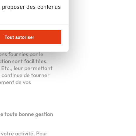
re la formation et
s proposer des contenus
eur peuvent vous
ntale et la sensation
ant d’envisager plus
Tout autoriser
ns fournies par le
tion sont facilitées.
 Etc., leur permettant
é continue de tourner
nement de vos
e toute bonne gestion
 votre activité. Pour