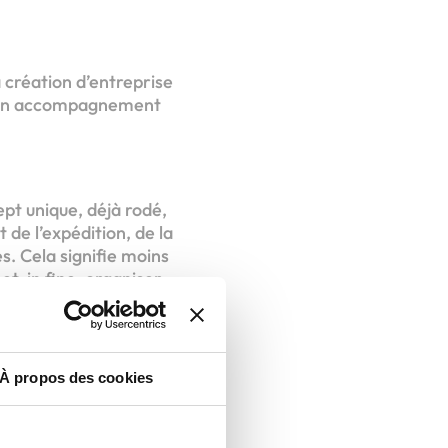
a création d’entreprise
et un accompagnement
pt unique, déjà rodé,
t de l’expédition, de la
és. Cela signifie moins
t, in fine, organiser
t 103 centres en
.
À propos des cookies
xes Etc., cet
ation de votre Centre,