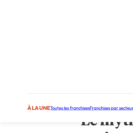
Sommaire
Le mythe de l’ent
La Franchise : Un
Mail Boxes Etc. : 
Franchise Mail Bo
Cette shortnews vous
L’idée de se lancer d
importante, reléguant
futurs entrepreneurs, 
est-ce compatible : e
franchise, tel que pro
Démystifions ensembl
À LA UNE
Toutes les franchises
Franchises par secteu
Le myth