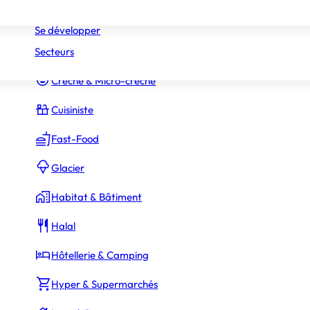
Réseaux
Commerce Associé
Se développer
Secteurs
Constructeur Piscines & Spas
Crèche & Micro-crèche
Cuisiniste
Fast-Food
Glacier
Habitat & Bâtiment
Halal
Hôtellerie & Camping
Alexandre Nivaut
Hyper & Supermarchés