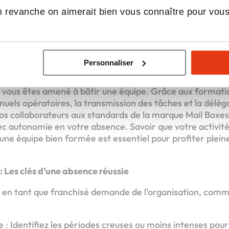
 du projet, la recherche du local et financement, ou enco
 revanche on aimerait bien vous connaître pour vou
es jamais seul. En cas d’absence, le réseau et le franchis
écieux, ou à votre équipe. Ce soutien réduit la charge me
écues par les entrepreneurs indépendants, vous permett
ode de repos.
Personnaliser
estion d’équipe simplifiées
, vous êtes amené à bâtir une équipe. Grâce aux formatio
uels opératoires, la transmission des tâches et la déléga
s collaborateurs aux standards de la marque Mail Boxes
ec autonomie en votre absence. Savoir que votre activit
une équipe bien formée est essentiel pour profiter plei
 : Les clés d’une absence réussie
 en tant que franchisé demande de l’organisation, comm
e : Identifiez les périodes creuses ou moins intenses pour