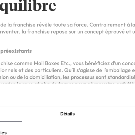
équilibre
 de la franchise révèle toute sa force. Contrairement à l
 à inventer, la franchise repose sur un concept éprouvé 
s préexistants
nchise comme Mail Boxes Etc., vous bénéficiez d’un conce
onnels et des particuliers. Qu’il s’agisse de l’emballage e
sion ou de la domiciliation, les processus sont standardis
enter la roue et plus de temps pour gérer votre activité e
ue Mail Boxes Etc. elle-même, avec 12 ans d’existence e
édibilité et une notoriété qui facilitent votre démarrage
ranchiseur : votre filet de sécurité
Détails
touts de la franchise est l’accompagnement. Chez Mail Bo
mplet, à chaque étape. Du premier contact à l’exploit
kies