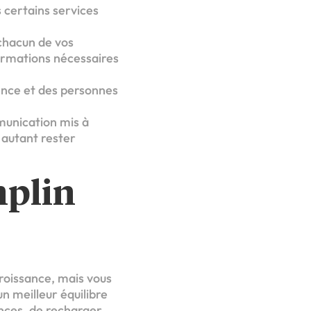
s certains services
 chacun de vos
formations nécessaires
sence et des personnes
mmunication mis à
r autant rester
mplin
croissance, mais vous
n meilleur équilibre
ances, de recharger