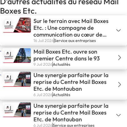
D'autres actualités du réseau Mail
Boxes Etc.
Sur le terrain avec Mail Boxes
Etc. : Une campagne de
communication au cœur de
l'action sportive
16 Juil 2026
Service aux entreprises
Mail Boxes Etc. ouvre son
premier Centre dans le 93
9 Juil 2026
Actualités
Une synergie parfaite pour la
reprise du Centre Mail Boxes
Etc. de Montauban
6 Juil 2026
Actualités
Une synergie parfaite pour la
reprise du Centre Mail Boxes
Etc. de Montauban
6 Juil 2026
Service aux entreprises