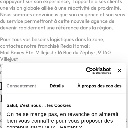
s’appuyant sur son expérience, il apporte à ses clients
une vision globale alliée à une réactivité de proximité.
Nous sommes convaincus que son exigence et son sens
du service permettront à cette nouvelle agence de
devenir rapidement une référence dans la région.
Pour tous vos besoins logistiques dans la zone,
contactez notre franchisé Reda Hamai :
Mail Boxes Etc. Villejust : 16 Rue du Zéphyr, 91140
Villejust
01 60 19 74 71
mbe3420@mbefrance.fr
Rejoignez l’aventure Mail
Consentement
Détails
À propos des cookies
Boxes Etc. !
Salut, c'est nous ... les Cookies
Le parcours de Reda vous inspire ? Que vous soyez un
On ne se mange pas, en revanche on aimerait
cadre en reconversion ou un entrepreneur aguerri, nous
bien vous connaître pour vous proposer des
vous offrons le cadre et l’accompagnement nécessaires
contenus savoureux. Partant ?