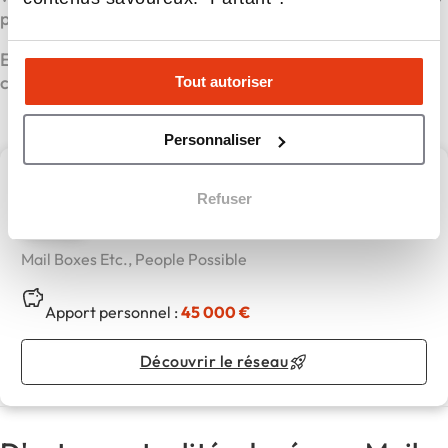
pour transformer votre ambition en succès concret.
Et si 2026 était votre année ? Faites comme Reda :
contactez-nous et passez de la stratégie à l’action.
Tout autoriser
Personnaliser
Mail Boxes Etc.
Refuser
Mail Boxes Etc., People Possible
Apport personnel :
45 000 €
Découvrir le réseau