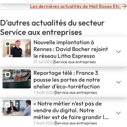
Les dernières actualités de Mail Boxes Etc.
D'autres actualités du secteur
Service aux entreprises
Nouvelle implantation à
Rennes : David Bocher rejoint
le réseau Litha Espresso
31 Juil 2026
Service aux entreprises
Reportage télé : France 3
pousse les portes de notre
atelier d'éco-torréfaction
7 Août 2026
Service aux entreprises
« Notre métier n’est pas de
vendre du digital. Notre
métier est de faire grandir les
entreprises. »
7 Août 2026
Service aux entreprises