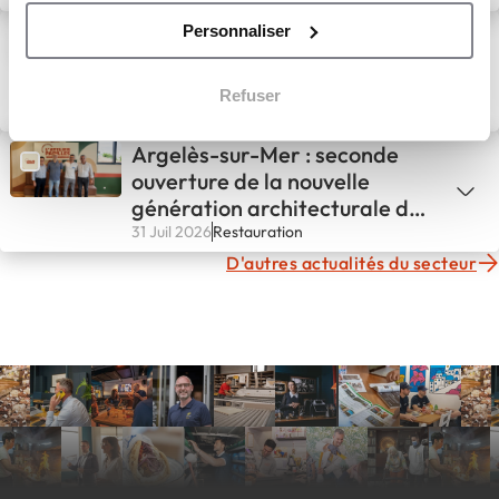
ZENDÖNER lance son
Personnaliser
Programme des 20
partenaires franchisés
Refuser
fondateurs
31 Juil 2026
Restauration
Argelès-sur-Mer : seconde
ouverture de la nouvelle
génération architecturale de
L'ATELIER PAPILLES !
31 Juil 2026
Restauration
D'autres actualités du secteur