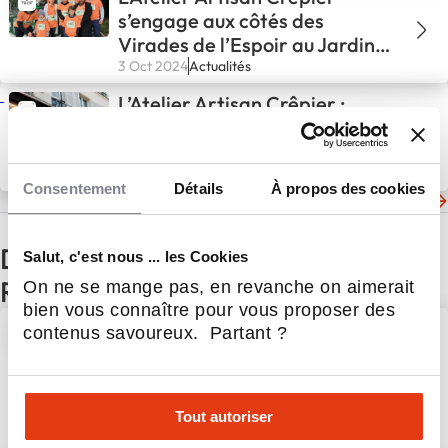
s’engage aux côtés des
Virades de l’Espoir au Jardin
d’Acclimatation à Paris
3 Oct 2024
Actualités
L’Atelier Artisan Crêpier :
Zoom sur la formation des
franchisés
1 Août 2024
Actualités
Consentement
Détails
À propos des cookies
Les dernières actualités de L'Atelier Artisan Crêpier
D'autres actualités du secteur
Salut, c'est nous ... les Cookies
Restauration
On ne se mange pas, en revanche on aimerait
bien vous connaître pour vous proposer des
Beer’s Corner poursuit son
contenus savoureux. Partant ?
expansion avec une première
implantation en Bretagne
Tout autoriser
5 Août 2026
Restauration