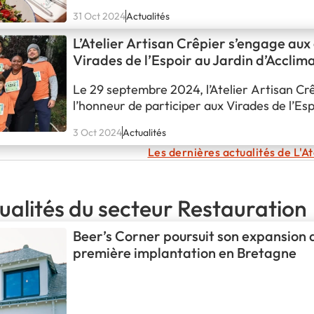
31 Oct 2024
Actualités
L’Atelier Artisan Crêpier s’engage aux
Virades de l’Espoir au Jardin d’Acclim
Paris
Le 29 septembre 2024, l’Atelier Artisan Crê
l’honneur de participer aux Virades de l’Esp
événement caritatif incontournable organi
3 Oct 2024
Actualités
d’Acclimatation à Paris. Cette journée dédiée
Les dernières actualités de L'A
contre la mucoviscidose a réuni des milliers
participants, déterminés à donner leur souf
en…
ualités du secteur Restauration
Beer’s Corner poursuit son expansion 
première implantation en Bretagne