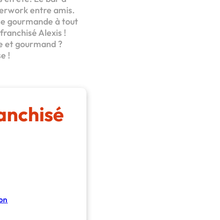
terwork entre amis.
use gourmande à tout
ranchisé Alexis !
ce et gourmand ?
e !
anchisé
on