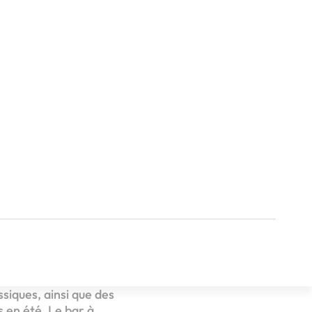
 à
rquant l’ouverture de
cieuses et originales,
siques, ainsi que des
 en été. Le bar à