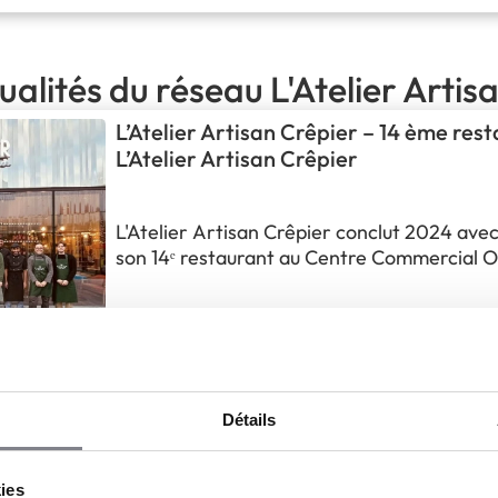
ualités du réseau L'Atelier Artis
L’Atelier Artisan Crêpier – 14 ème res
L’Atelier Artisan Crêpier
L'Atelier Artisan Crêpier conclut 2024 avec
son 14ᵉ restaurant au Centre Commercial 
Epagny, à proximité d'Annecy. Cette nouvel
reflète parfaitement l’ambiance cosy et m
3 Jan 2025
Actualités
l’enseigne, grâce à une toute nouvelle char
architecturale dévoilée récemment. 🎉 Un l
L’Atelier Artisan Crêpier – Un 3ème fr
et tendanceL’Atelier Artisan Crêpier conti
son restaurant
Détails
Un troisième franchisé rejoint la belle aven
kies
L’Atelier Artisan Crêpier ! C’est à Saint-G