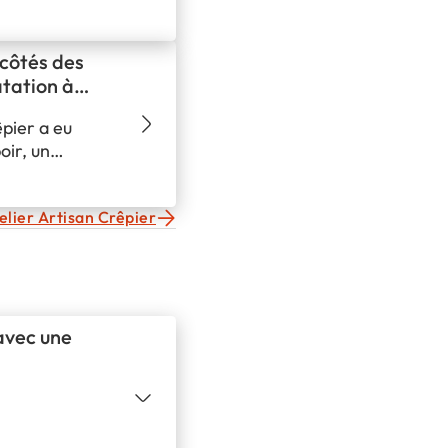
 côtés des
atation à
pier a eu
oir, un
sé au Jardin
 à la lutte
telier Artisan Crêpier
 de
fle à ceux qui
avec une