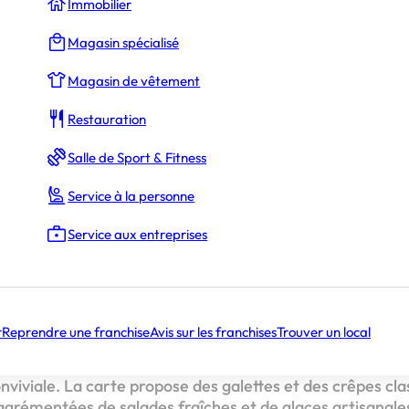
Immobilier
Magasin spécialisé
La Rédaction
Magasin de vêtement
Restauration
Salle de Sport & Fitness
L’Atelier à Neuilly-Sur-Seine !
Service à la personne
e Crêperie L’Atelier
Service aux entreprises
-Sur-Seine !
r
Reprendre une franchise
Avis sur les franchises
Trouver un local
ier
a inauguré sa 12ème crêperie à Neuilly-Sur-Seine, ma
s amateurs de crêpes pourront savourer des recettes déli
iviale. La carte propose des galettes et des crêpes clas
agrémentées de salades fraîches et de glaces artisanales