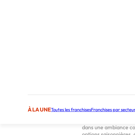
Publié par 
Sommaire
Nouvelle Crêperie 
Nouvell
Neuilly
À LA UNE
Toutes les franchises
Franchises par secteu
L’Atelier Artisan Crêp
sa 2ème franchise. Le
dans une ambiance conv
options saisonnières, 