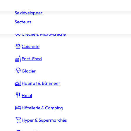
Réseaux
Commerce Associé
Se développer
Secteurs
Constructeur Piscines & Spas
Crèche & Micro-crèche
Cuisiniste
Fast-Food
Glacier
Habitat & Bâtiment
Halal
Hôtellerie & Camping
Hyper & Supermarchés