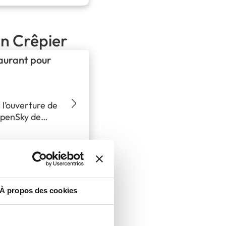
an Crêpier
taurant pour
 l’ouverture de
OpenSky de
le adresse
oderne de
te
ieu chaleureux
anchisé ouvre
nue de…
À propos des cookies
ture de
ermain-en-Laye