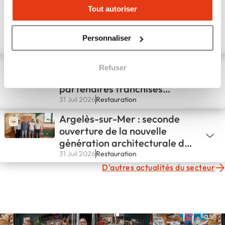
expansion avec une première
Tout autoriser
implantation en Bretagne
Personnaliser
5 Août 2026
Restauration
ZENDÖNER lance son
Refuser
Programme des 20
partenaires franchisés
fondateurs
31 Juil 2026
Restauration
Argelès-sur-Mer : seconde
ouverture de la nouvelle
génération architecturale de
L'ATELIER PAPILLES !
31 Juil 2026
Restauration
D'autres actualités du secteur