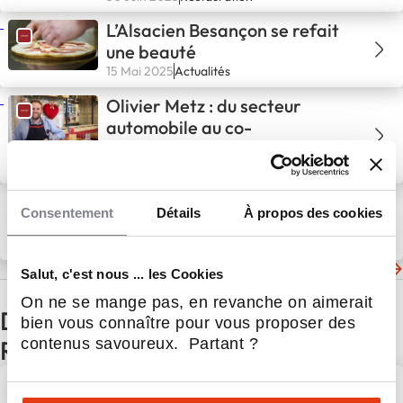
L’Alsacien Besançon se refait
une beauté
15 Mai 2025
Actualités
Olivier Metz : du secteur
automobile au co-
développement de L’Alsacien
22 Sep 2024
Actualités
L'Alsacien au e-Salon de
Consentement
Détails
À propos des cookies
L'Express
10 Sep 2024
Restauration
Les dernières actualités de L'Alsacien
Salut, c'est nous ... les Cookies
On ne se mange pas, en revanche on aimerait
D'autres actualités du secteur
bien vous connaître pour vous proposer des
contenus savoureux. Partant ?
Restauration
Beer’s Corner poursuit son