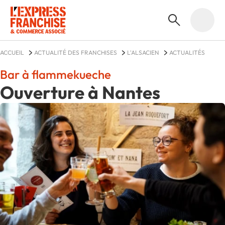
ACCUEIL
ACTUALITÉ DES FRANCHISES
L'ALSACIEN
ACTUALITÉS
Bar à flammekueche
Ouverture à Nantes