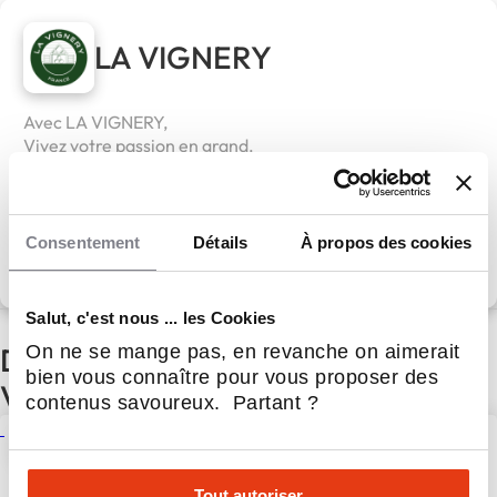
LA VIGNERY
Avec LA VIGNERY,
Vivez votre passion en grand.
Apport personnel :
60 000 €
Consentement
Détails
À propos des cookies
Découvrir le réseau
Salut, c'est nous ... les Cookies
D'autres actualités du réseau LA
On ne se mange pas, en revanche on aimerait
bien vous connaître pour vous proposer des
VIGNERY
contenus savoureux. Partant ?
La Vignery Illies reprise par
Valentin après le départ à la
retraite de Jean-François
Tout autoriser