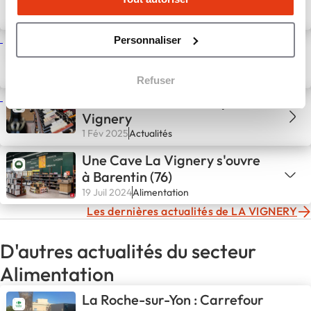
23 Fév 2026
Actualités
Personnaliser
Toutes les nouveautés La
Vignery au mois de mars
1 Mar 2025
Actualités
Refuser
Du nouveau en février pour La
Vignery
1 Fév 2025
Actualités
Une Cave La Vignery s'ouvre
à Barentin (76)
19 Juil 2024
Alimentation
Les dernières actualités de LA VIGNERY
D'autres actualités du secteur
Alimentation
La Roche-sur-Yon : Carrefour