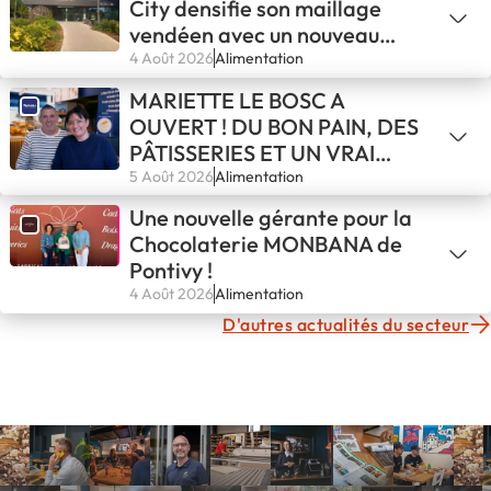
City densifie son maillage
vendéen avec un nouveau
binôme de franchisés
4 Août 2026
Alimentation
MARIETTE LE BOSC A
OUVERT ! DU BON PAIN, DES
PÂTISSERIES ET UN VRAI
COFFEE SHOP À DEUX PAS
5 Août 2026
Alimentation
DU LAC DU SALAGOU
Une nouvelle gérante pour la
Chocolaterie MONBANA de
Pontivy !
4 Août 2026
Alimentation
D'autres actualités du secteur