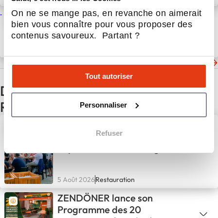
On ne se mange pas, en revanche on aimerait
OUVERTURE D’UN COMPTOIR
bien vous connaître pour vous proposer des
KING MARCEL DANS LE
contenus savoureux. Partant ?
FOODCOURT GRENOBLOIS
“LE PONTON”
10 Juin 2025
Actualités
Les dernières actualités de King Marcel
Tout autoriser
D'autres actualités du secteur
Restauration
Personnaliser
Beer’s Corner poursuit son
Refuser
expansion avec une première
implantation en Bretagne
5 Août 2026
Restauration
ZENDÖNER lance son
Programme des 20