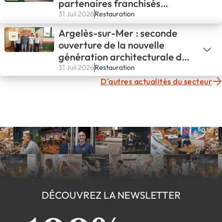
partenaires franchisés
fondateurs
31 Juil 2026
Restauration
Argelès-sur-Mer : seconde
ouverture de la nouvelle
génération architecturale de
L'ATELIER PAPILLES !
31 Juil 2026
Restauration
D'autres actualités du secteur
DÉCOUVREZ LA NEWSLETTER