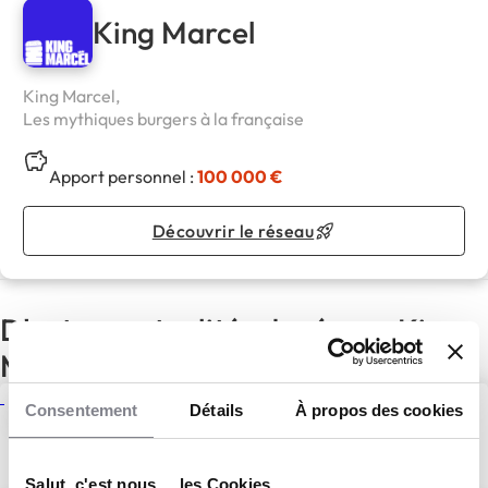
King Marcel
King Marcel,
Les mythiques burgers à la française
Apport personnel :
100 000 €
Découvrir le réseau
D'autres actualités du réseau King
Marcel
LANCEMENT DE NOTRE
Consentement
Détails
À propos des cookies
BURGER FROID CHEZ KING
MARCEL : L’ALTERNATIVE
ESTIVALE PARFAITE
10 Juin 2025
Actualités
Salut, c'est nous ... les Cookies